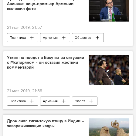
Авиняна: вице-премьер Армении
выложил фото
21 мая 2019, 21:57
Политика
Армения
Общество
Украина
Авинян
Владимир Зеленский
вице-премьер
Уткин не поедет в Баку из-за ситуации
с Мхитаряном - он оставил жесткий
комментарий
21 мая 2019, 21:39
Политика
Армения
Спорт
Общество
Баку
Генрих Мхитарян
Дрон снял гигантскую птицу в Индии –
завораживающие кадры