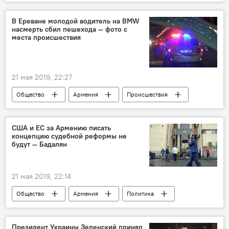
В Ереване молодой водитель на BMW
насмерть сбил пешехода — фото с
места происшествия
21 мая 2019, 22:27
Общество
Армения
Происшествия
Ереван
Происшествия и инциденты в Ереване
ДТП
США и ЕС за Армению писать
концепцию судебной реформы не
будут — Бадалян
21 мая 2019, 22:14
Общество
Армения
Политика
Новости Армения
США
реформы
ЕС
Президент Украины Зеленский принял