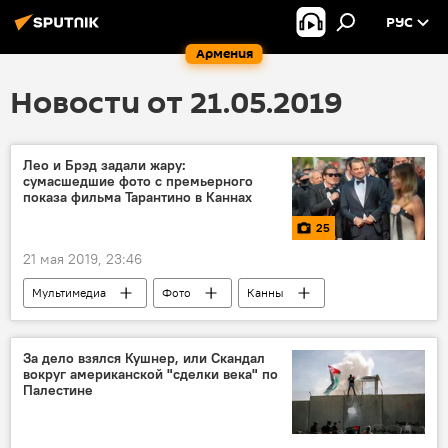
РУС
Армения
Новости от 21.05.2019
Лео и Брэд задали жару:
сумасшедшие фото с премьерного
показа фильма Тарантино в Каннах
25
21 мая 2019, 23:46
Мультимедиа
Фото
Канны
За дело взялся Кушнер, или Скандал
вокруг американской "сделки века" по
Палестине