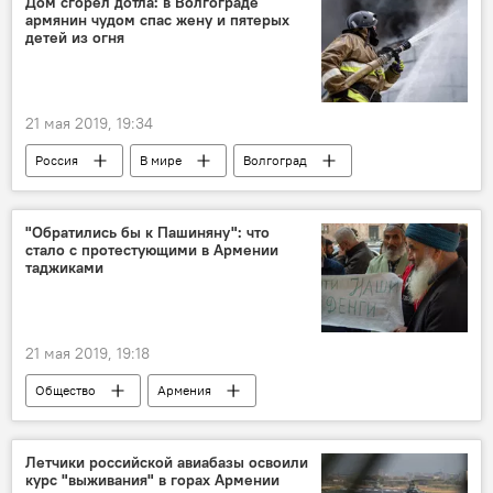
Дом сгорел дотла: в Волгограде
армянин чудом спас жену и пятерых
детей из огня
21 мая 2019, 19:34
Россия
В мире
Волгоград
жена
пожар
дети
дом
"Обратились бы к Пашиняну": что
стало с протестующими в Армении
таджиками
21 мая 2019, 19:18
Общество
Армения
Новости Армения
Таджикистан
Летчики российской авиабазы освоили
курс "выживания" в горах Армении