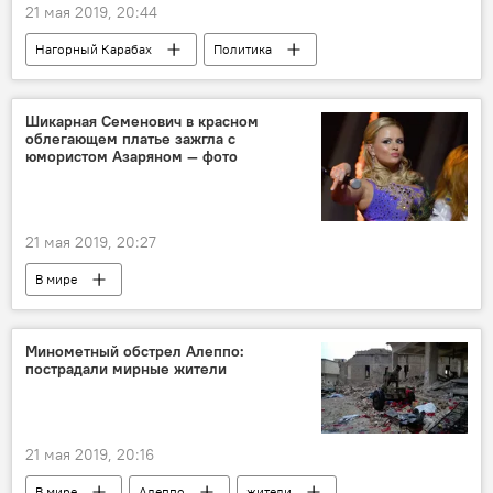
21 мая 2019, 20:44
Нагорный Карабах
Политика
Армения
Общество
Новости Армения
Баку
Шикарная Семенович в красном
облегающем платье зажгла с
Урегулирование карабахского конфликта
юмористом Азаряном — фото
конфликт
21 мая 2019, 20:27
В мире
Минометный обстрел Алеппо:
пострадали мирные жители
21 мая 2019, 20:16
В мире
Алеппо
жители