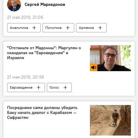
Сергей Маркедонов
21 мая 2019, 21:06
Аналитика
Политика
Армения
Общество
Нагорный Карабах
революция
Пашинян Никол
"Отстаньте от Мадонны": Маргулян о
скандалах на "Евровидении" в
Роберт Кочарян
суд
Израиле
Новости Армения
премьер-министр
Наполеон
Колумнисты
21 мая 2019, 20:56
Евровидение
Голос
Посредники сами должны убедить
Баку начать диалог с Карабахом —
Сафрастян