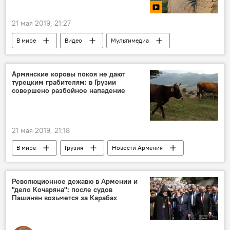
21 мая 2019, 21:27
В мире
Видео
Мультимедиа
птица
мир
скульптура
море
кадры
Армянские коровы покоя не дают
турецким грабителям: в Грузии
совершено разбойное нападение
21 мая 2019, 21:18
В мире
Грузия
Новости Армения
разбойник
нападение
Революционное дежавю в Армении и
"дело Кочаряна": после судов
Пашинян возьмется за Карабах