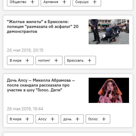
Общество
Армения
Сирушо
любовь
Кочарян
"Желтые жилеты" в Брюсселе:
полиция "размазала об асфальт" 20
демонстрантов
26 мая 2019, 20:15
В мире
митинг
Брюссель
Дочь Алсу — Микелла Абрамова —
после скандала рассказала про
участие в шоу "Голос. Дети"
26 мая 2019, 19:44
В мире
Алсу
дочь
Голос