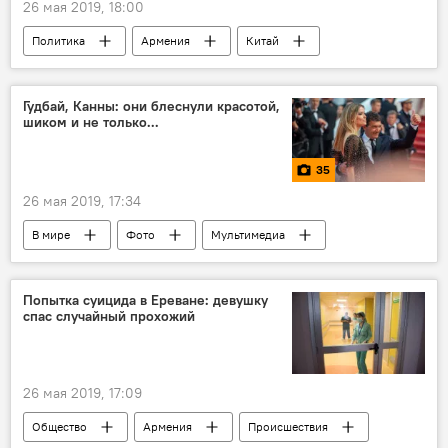
26 мая 2019, 18:00
Политика
Армения
Китай
МИД
президент
Гудбай, Канны: они блеснули красотой,
шиком и не только...
35
26 мая 2019, 17:34
В мире
Фото
Мультимедиа
закрытие
кинофестиваль
Попытка суицида в Ереване: девушку
спас случайный прохожий
26 мая 2019, 17:09
Общество
Армения
Происшествия