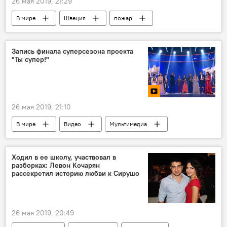
26 мая 2019, 21:29
В мире
Швеция
пожар
Запись финала суперсезона проекта
"Ты супер!"
26 мая 2019, 21:10
В мире
Видео
Мультимедиа
Ходил в ее школу, участвовал в
разборках: Левон Кочарян
рассекретил историю любви к Сирушо
26 мая 2019, 20:49