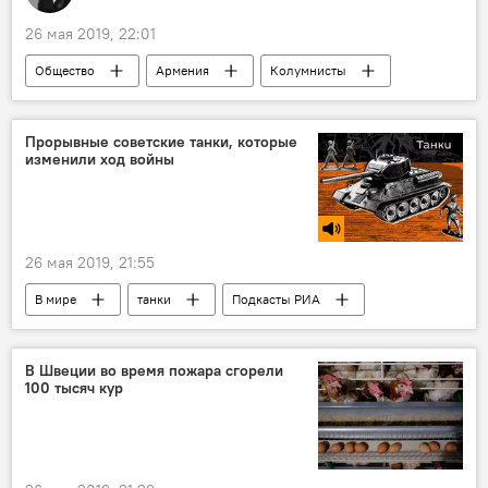
26 мая 2019, 22:01
Общество
Армения
Колумнисты
эксперты
дети
насилие
Прорывные советские танки, которые
изменили ход войны
26 мая 2019, 21:55
В мире
танки
Подкасты РИА
война
Голос
В Швеции во время пожара сгорели
100 тысяч кур