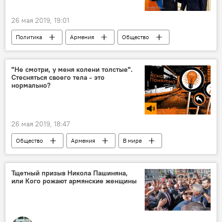
26 мая 2019, 19:01
Политика
Армения
Общество
Пашинян Никол
Китай
Новости Армения
авиасообщение
"Не смотри, у меня колени толстые".
Стесняться своего тела - это
нормально?
26 мая 2019, 18:47
Общество
Армения
В мире
тело
Подкасты РИА
Голос
Тщетный призыв Никола Пашиняна,
или Кого рожают армянские женщины