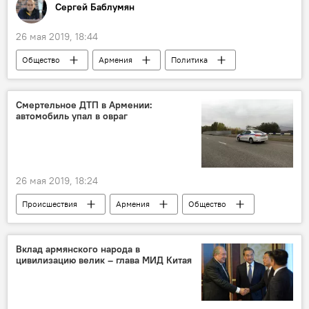
Сергей Баблумян
26 мая 2019, 18:44
Общество
Армения
Политика
Колумнисты
Пашинян Никол
власть
революция
прогресс
Смертельное ДТП в Армении:
автомобиль упал в овраг
родина
Новости Армения
женщина
репатриация
армяне
26 мая 2019, 18:24
Происшествия
Армения
Общество
автомобиль
Новости Армения
Происшествия и инциденты в Армении
Вклад армянского народа в
цивилизацию велик – глава МИД Китая
машина
дороги
ДТП