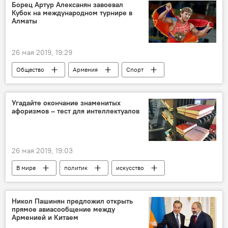
Борец Артур Алексанян завоевал
Кубок на международном турнире в
Алматы
26 мая 2019, 19:29
Общество
Армения
Спорт
Артур Алексанян
кубок
турнир
Алматы
Новости Армения
Угадайте окончание знаменитых
афоризмов – тест для интеллектуалов
спортсмен
26 мая 2019, 19:03
В мире
политик
искусство
люди
тест
Никол Пашинян предложил открыть
прямое авиасообщение между
Арменией и Китаем