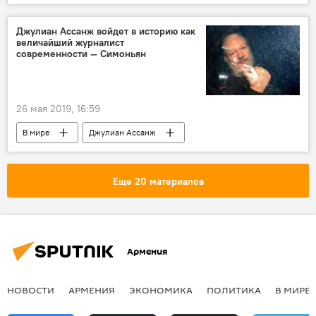
попытка
суициды
девушка
Новости Армения
Джулиан Ассанж войдет в историю как
величайший журналист
Происшествия и инциденты в Ереване
современности — Симоньян
"Скорая помощь"
26 мая 2019, 16:59
В мире
Джулиан Ассанж
журналист
Маргарита Симоньян
Еще 20 материалов
Армения
НОВОСТИ
АРМЕНИЯ
ЭКОНОМИКА
ПОЛИТИКА
В МИРЕ