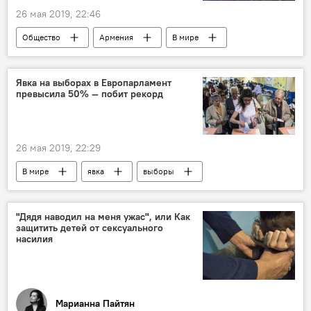
26 мая 2019, 22:46
Общество
Армения
В мире
"Ты супер!" - суперсезон
конкурс "Ты супер!"
Явка на выборах в Европарламент
превысила 50% — побит рекорд
26 мая 2019, 22:29
В мире
явка
выборы
Европарламент
"Дядя наводил на меня ужас", или Как
защитить детей от сексуального
насилия
Марианна Пайтян