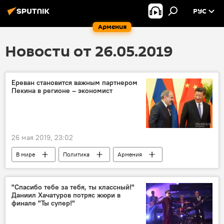
РУС
Армения
Новости от 26.05.2019
Ереван становится важным партнером
Пекина в регионе – экономист
26 мая 2019, 23:02
В мире
Политика
Армения
Общество
Экономика
Китай
партнер
регион
экономист
"Спасибо тебе за тебя, ты классный!"
Даниил Хачатуров потряс жюри в
проект
инициатива
финале "Ты супер!"
Новости Армения