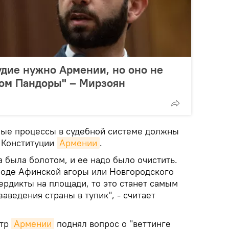
дие нужно Армении, но оно не
ком Пандоры" – Мирзоян
бые процессы в судебной системе должны
и Конституции
Армении
.
а была болотом, и ее надо было очистить.
вроде Афинской агоры или Новгородского
ердикты на площади, то это станет самым
аведения страны в тупик", - считает
стр
Армении
поднял вопрос о "веттинге