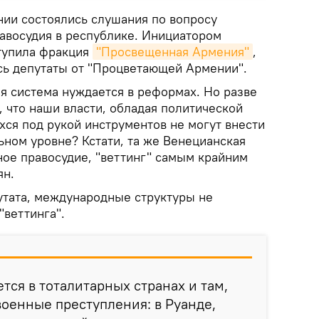
нии состоялись слушания по вопросу
авосудия в республике. Инициатором
тупила фракция
"Просвещенная Армения"
,
сь депутаты от "Процветающей Армении".
я система нуждается в реформах. Но разве
, что наши власти, обладая политической
ся под рукой инструментов не могут внести
ьном уровне? Кстати, та же Венецианская
ное правосудие, "веттинг" самым крайним
ян.
путата, международные структуры не
"веттинга".
тся в тоталитарных странах и там,
оенные преступления: в Руанде,