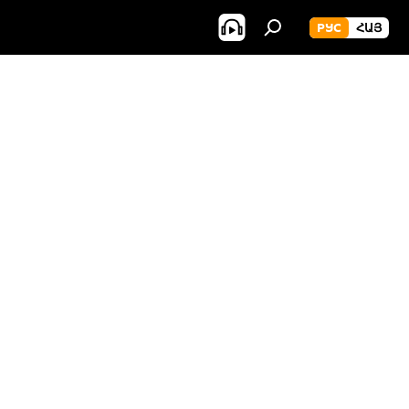
РУС
ՀԱՅ