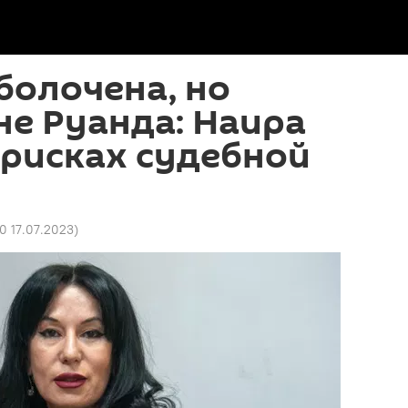
болочена, но
не Руанда: Наира
 рисках судебной
50 17.07.2023
)