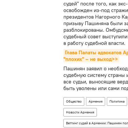
судей" после того, как эк
освобожден из-под стражи
президентов Нагорного Кар
призыву Пашиняна были за
разблокированы. Омбудсме
судебный совет выступили 
в работу судебной власти.
Глава Палаты адвокатов А
"плохих" – не выход>>
Пашинян заявил о необхо
судебную систему страны и
все судьи, выносящие вер
быть уволены или сами под
Общество
Армения
Политика
Новости Армения
Веттинг судей в Армении: Пашинян п