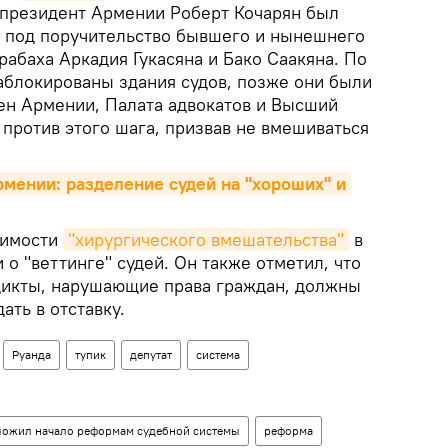
с-президент Армении Роберт Кочарян был
 под поручительство бывшего и нынешнего
абаха Аркадия Гукасяна и Бако Саакяна. По
блокированы здания судов, позже они были
н Армении, Палата адвокатов и Высший
против этого шага, призвав не вмешиваться
рмении: разделение судей на "хороших" и 
димости
"хирургического вмешательства"
в
 о "веттинге" судей. Он также отметил, что
дикты, нарушающие права граждан, должны
ать в отставку.
Руанда
тупик
депутат
система
оложил начало реформам судебной системы
реформа