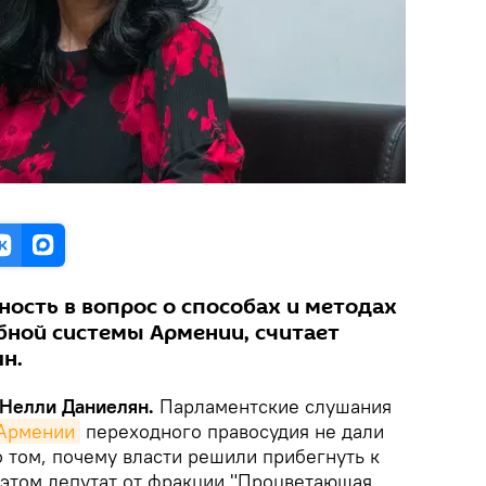
ность в вопрос о способах и методах
ной системы Армении, считает
н.
 Нелли Даниелян.
Парламентские слушания
Армении
переходного правосудия не дали
о том, почему власти решили прибегнуть к
этом депутат от фракции "Процветающая