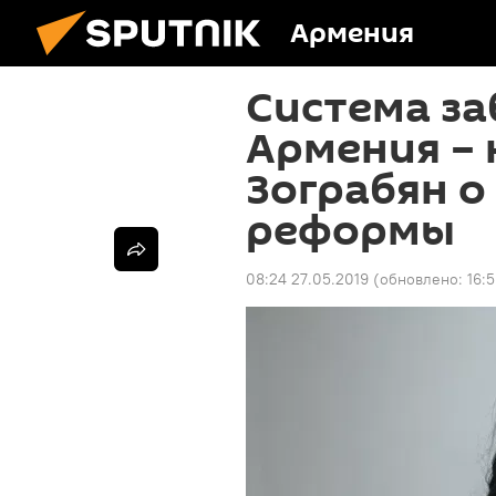
Армения
Система за
Армения – 
Зограбян о
реформы
08:24 27.05.2019
(обновлено:
16: