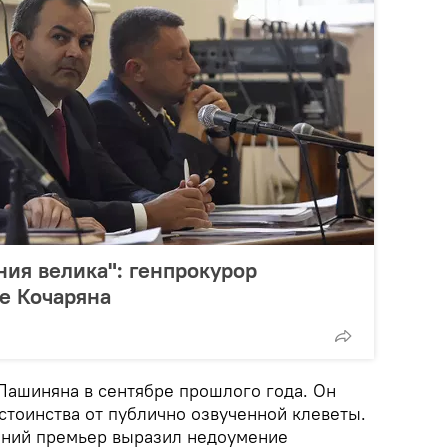
ния велика": генпрокурор
те Кочаряна
 Пашиняна в сентябре прошлого года. Он
стоинства от публично озвученной клеветы.
ений премьер выразил недоумение