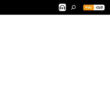
РУС
ՀԱՅ