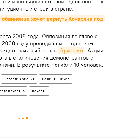
, при использовании своих должностных
титуционный строй в стране.
 обвинение хочет вернуть Кочаряна под 
марта 2008 года. Оппозиция во главе с
в 2008 году проводила многодневные
езидентских выборов в
Армении
. Акции
рта в столкновения демонстрантов с
ами. В результате погибли 10 человек.
Новости Армения
Пашинян Никол
ерта Кочаряна
Кочарян