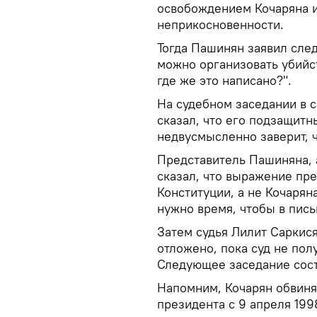
освобождением Кочаряна и
неприкосновенности.
Тогда Пашинян заявил сле
можно организовать убийст
где же это написано?".
На судебном заседании в 
сказал, что его подзащитны
недвусмысленно заверит, ч
Представитель Пашиняна, а
сказал, что выражение пр
Конституции, а не Кочаряна
нужно время, чтобы в пись
Затем судья Лилит Саркися
отложено, пока суд не пол
Следующее заседание состо
Напомним, Кочарян обвиняе
президента с 9 апреля 199