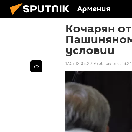
Армения
Кочарян от
Пашиняном
условии
17:57 12.06.2019
(обновлено:
16:24