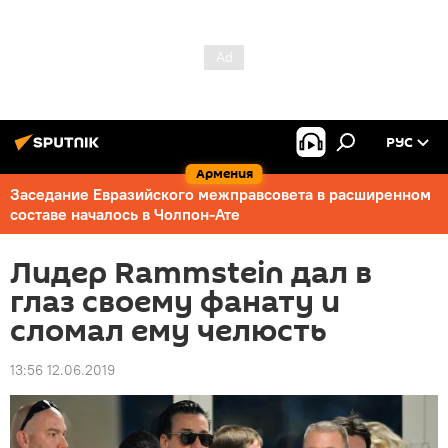
РУС
Армения
Заседание Евразийского межправсовета в расширенном
составе началось в Чолпон-Ате
Лидер Rаmmstein дал в
глаз своему фанату и
сломал ему челюсть
13:56 12.06.2019