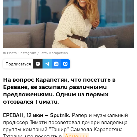
© Photo :
Instagram / Tatev Karapetyan
Подписаться
На вопрос Карапетян, что посетить в
Ереване, ее засыпали различными
предложениями. Одним из первых
отозвался Тимати.
ЕРЕВАН, 12 июн — Sputnik.
Рэпер и музыкальный
продюсер Тимати посоветовал дочери владельца
группы компаний "Ташир" Самвела Карапетяна -
Татевик, что посетить в
Армении
.