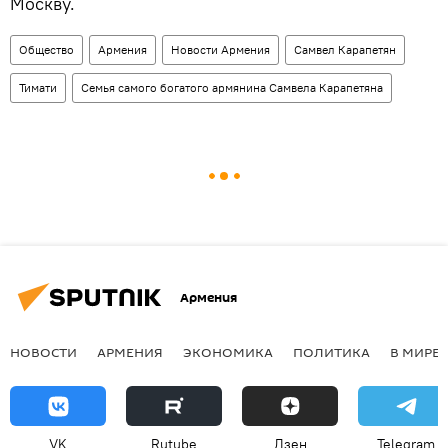
Москву.
Общество
Армения
Новости Армения
Самвел Карапетян
Тимати
Семья самого богатого армянина Самвела Карапетяна
Армения
НОВОСТИ
АРМЕНИЯ
ЭКОНОМИКА
ПОЛИТИКА
В МИРЕ
VK
Rutube
Дзен
Telegram