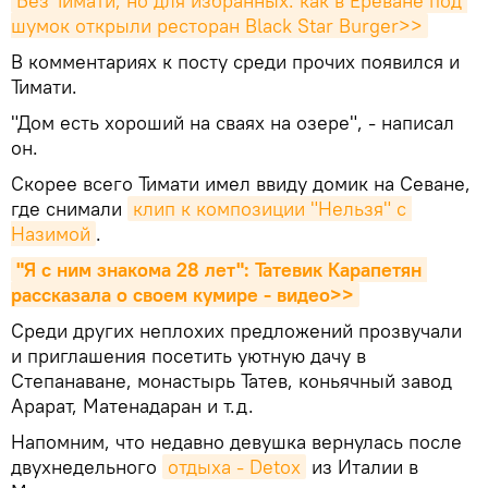
Без Тимати, но для избранных: как в Ереване под 
шумок открыли ресторан Black Star Burger>>
В комментариях к посту среди прочих появился и
Тимати.
"Дом есть хороший на сваях на озере", - написал
он.
Скорее всего Тимати имел ввиду домик на Севане,
где снимали
клип к композиции "Нельзя" с 
Назимой
.
"Я с ним знакома 28 лет": Татевик Карапетян 
рассказала о своем кумире - видео>>
Среди других неплохих предложений прозвучали
и приглашения посетить уютную дачу в
Степанаване, монастырь Татев, коньячный завод
Арарат, Матенадаран и т.д.
Напомним, что недавно девушка вернулась после
двухнедельного
отдыха - Detox
из Италии в