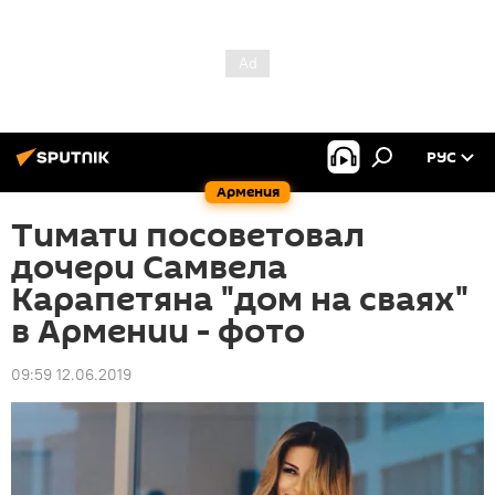
РУС
Армения
Тимати посоветовал
дочери Самвела
Карапетяна "дом на сваях"
в Армении - фото
09:59 12.06.2019