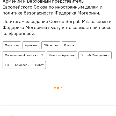
Армении и Верховный представитель
Европейского Союза по иностранным делам и
политике безопасности Федерика Могерини.
По итогам заседания Совета Зограб Мнацаканян и
Федерика Могерини выступят с совместной пресс-
конференцией.
Политика
Армения
Общество
В мире
Соглашение Армения - ЕС
Новости Армения
Зограб Мнацаканян
ЕС
Брюссель
Совет