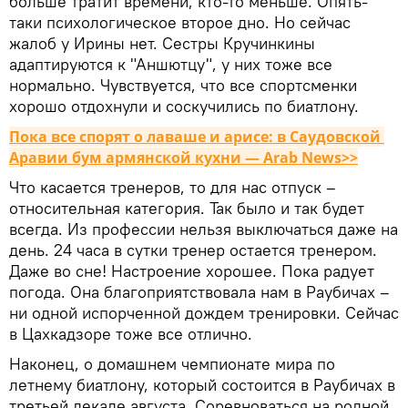
больше тратит времени, кто-то меньше. Опять-
таки психологическое второе дно. Но сейчас
жалоб у Ирины нет. Сестры Кручинкины
адаптируются к "Аншютцу", у них тоже все
нормально. Чувствуется, что все спортсменки
хорошо отдохнули и соскучились по биатлону.
Пока все спорят о лаваше и арисе: в Саудовской 
Аравии бум армянской кухни — Arab News>>
Что касается тренеров, то для нас отпуск –
относительная категория. Так было и так будет
всегда. Из профессии нельзя выключаться даже на
день. 24 часа в сутки тренер остается тренером.
Даже во сне! Настроение хорошее. Пока радует
погода. Она благоприятствовала нам в Раубичах –
ни одной испорченной дождем тренировки. Сейчас
в Цахкадзоре тоже все отлично.
Наконец, о домашнем чемпионате мира по
летнему биатлону, который состоится в Раубичах в
третьей декаде августа. Соревноваться на родной