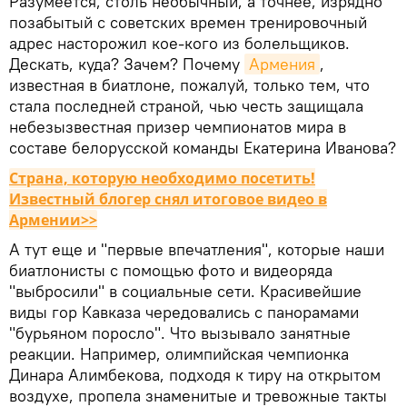
Разумеется, столь необычный, а точнее, изрядно
позабытый с советских времен тренировочный
адрес насторожил кое-кого из болельщиков.
Дескать, куда? Зачем? Почему
Армения
,
известная в биатлоне, пожалуй, только тем, что
стала последней страной, чью честь защищала
небезызвестная призер чемпионатов мира в
составе белорусской команды Екатерина Иванова?
Страна, которую необходимо посетить!
Известный блогер снял итоговое видео в
Армении>>
А тут еще и "первые впечатления", которые наши
биатлонисты с помощью фото и видеоряда
"выбросили" в социальные сети. Красивейшие
виды гор Кавказа чередовались с панорамами
"бурьяном поросло". Что вызывало занятные
реакции. Например, олимпийская чемпионка
Динара Алимбекова, подходя к тиру на открытом
воздухе, пропела знаменитые и тревожные такты