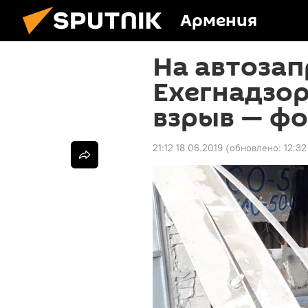
Армения
На автозап
Ехегнадзо
взрыв — ф
21:12 18.06.2019
(обновлено:
12:32