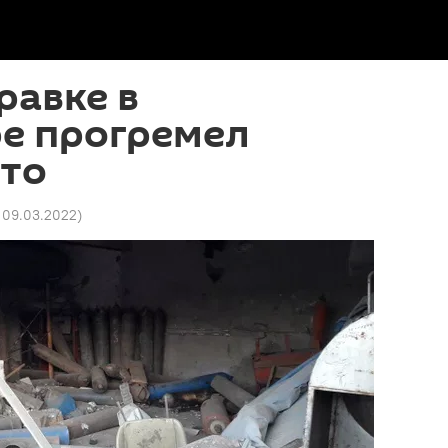
равке в
ре прогремел
ото
 09.03.2022
)