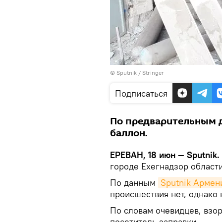
© Sputnik / Stringer
Подписаться
По предварительным 
баллон.
ЕРЕВАН, 18 июн — Sputnik.
городе Ехегнадзор област
По данным
Sputnik Армен
происшествия нет, однако 
По словам очевидцев, взо
посетитель заправки.