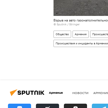
Взрыв на авто газонаполнительно
© Sputnik / Stringer
Общество
Армения
Происшест
Происшествия и инциденты в Армении
Армения
НОВОСТИ
АРМЕНИ