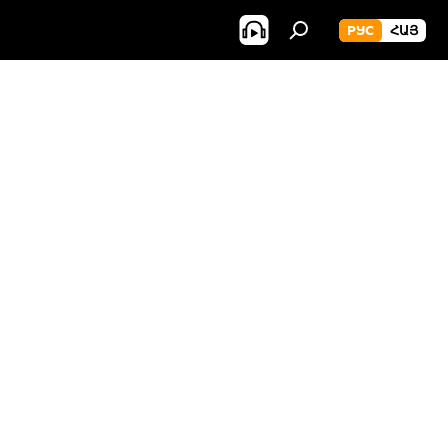
РУС
ՀԱՅ