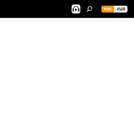
РУС
ՀԱՅ