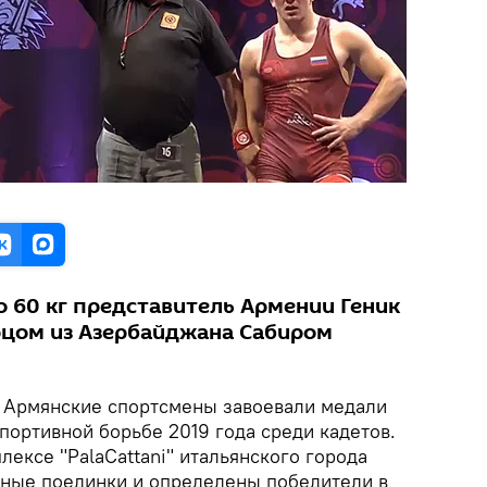
о 60 кг представитель Армении Геник
орцом из Азербайджана Сабиром
Армянские спортсмены завоевали медали
портивной борьбе 2019 года среди кадетов.
лексе "PalaCattani" итальянского города
ные поединки и определены победители в