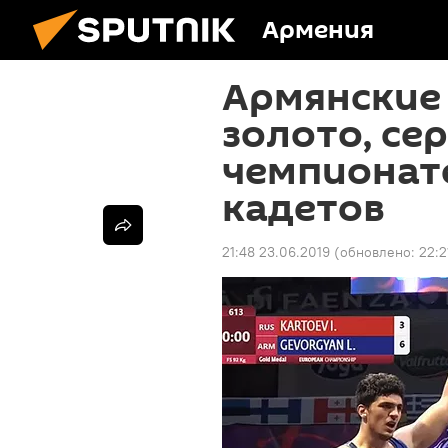
Армения
Армянские
золото, се
чемпионат
кадетов
21:48 23.06.2019
(обновлено:
22:2