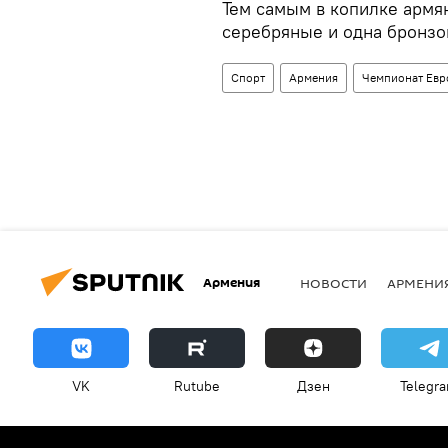
Тем самым в копилке армян
серебряные и одна бронзо
Спорт
Армения
Чемпионат Ев
Армения
НОВОСТИ
АРМЕНИ
VK
Rutube
Дзен
Telegr