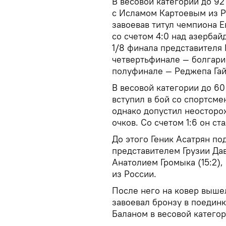
В весовой категории до 92
с Исламом Картоевым из Ро
завоевав титул чемпиона 
со счетом 4:0 над азерба
1/8 финала представителя Г
четвертьфинале — болгарин
полуфинале — Реджепа Гайд
В весовой категории до 60
вступил в бой со спортсм
однако допустил неосторо
очков. Со счетом 1:6 он с
До этого Геник Асатрян п
представителем Грузии Дав
Анатолием Громыка (15:2),
из России.
После него на ковер выше
завоевал бронзу в поедин
Баланом в весовой категори