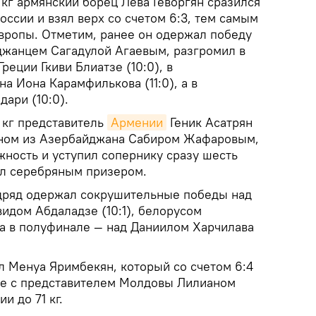
 кг армянский борец Лёва Геворгян сразился
ссии и взял верх со счетом 6:3, тем самым
Европы. Отметим, ранее он одержал победу
йджанцем Сагадулой Агаевым, разгромил в
реции Гкиви Блиатзе (10:0), в
а Иона Карамфилькова (11:0), а в
ари (10:0).
 кг представитель
Армении
Геник Асатрян
еном из Азербайджана Сабиром Жафаровым,
жность и уступил сопернику сразу шесть
тал серебряным призером.
одряд одержал сокрушительные победы над
идом Абдаладзе (10:1), белорусом
 а в полуфинале — над Даниилом Харчилава
л Менуа Яримбекян, который со счетом 6:4
ке с представителем Молдовы Лилианом
и до 71 кг.