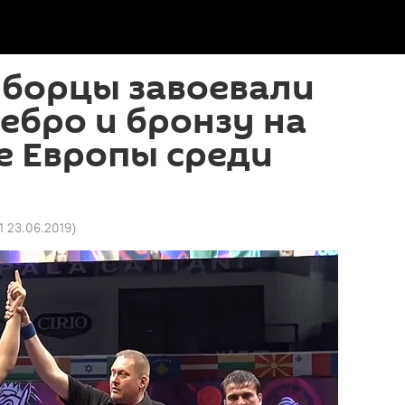
 борцы завоевали
ребро и бронзу на
е Европы среди
1 23.06.2019
)