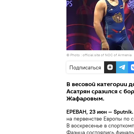
© Photo :
official site of NOC of Armenia
Подписаться
В весовой категории д
Асатрян сразился с б
Жафаровым.
ЕРЕВАН, 23 июн — Sputnik.
на первенстве Европы по с
В воскресенье в спорткомп
Фаэнца состоялись финаль