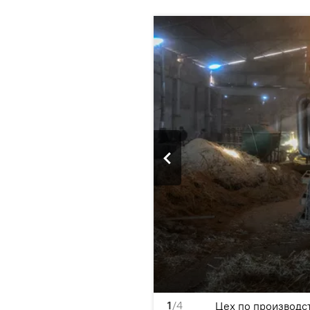
1
/4
етов в селе Зораван
Цех по производс