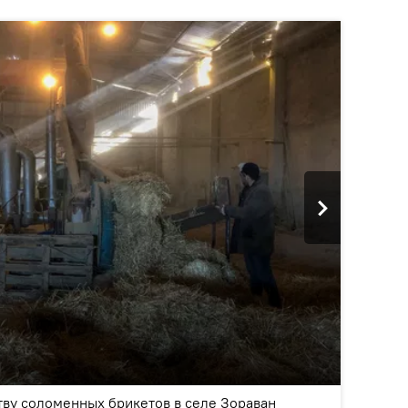
2
/4
тву соломенных брикетов в селе Зораван