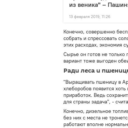
из веника" – Пашин
13 февраля 2019, 11:26
Конечно, совершенно беспл
собрать и спрессовать со
этих расходах, экономия с
Сырье он готов не только 
вариант тоже выгоден обе
Ради леса и пшениц
"Выращивать пшеницу в Ар
хлеборобов появится хоть
приработок. Ведь сохранит
для страны задача", - счит
Конечно, дизельное топлив
без них с места не тронет
работают вполне нормальн