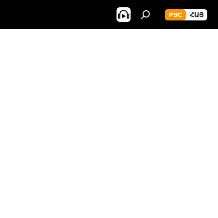
РУС
ՀԱՅ