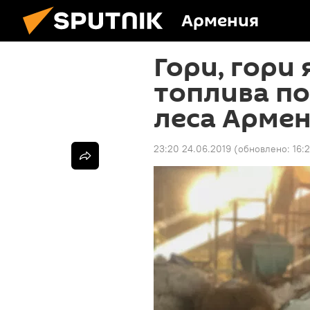
Армения
Гори, гори 
топлива по
леса Арме
23:20 24.06.2019
(обновлено:
16: