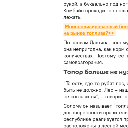
рукой, а буквально под но
Комбайн проходит по полю,
лежать.
Монополизированный бенз
на рынке топлива?>>
По словам Давтяна, солому
она непригодна, как корм 
количествах. Поэтому, ее 
самовозгорания.
Топор больше не н
"То есть, где-то рубят лес,
быть не должно. Лес – наш
не согласится", - говорит
Солому он называет "топли
договоренности правитель
республике реализуется п
расположены в лесной мест