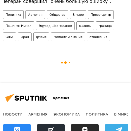
Тегеран совершил "очень большую ошибку".
Политика
Армения
Общество
В мире
Пресс-центр
Пашинян Никол
Эдуард Шармазанов
вызовы
граница
США
Иран
Грузия
Новости Армения
отношения
Армения
НОВОСТИ
АРМЕНИЯ
ЭКОНОМИКА
ПОЛИТИКА
В МИРЕ