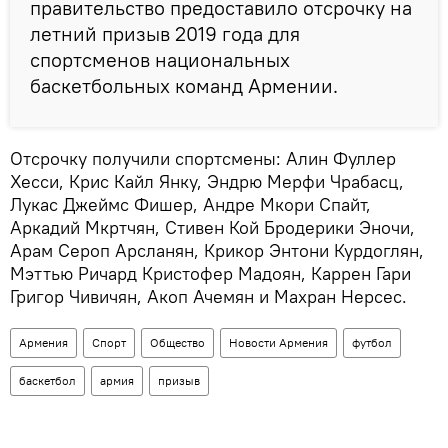
правительство предоставило отсрочку на
летний призыв 2019 года для
спортсменов национальных
баскетбольных команд Армении.
Отсрочку получили спортсмены: Алин Фуллер
Хесси, Крис Кайл Янку, Эндрю Мерфи Чрабасц,
Лукас Джеймс Фишер, Андре Мкори Спайт,
Аркадий Мкртчян, Стивен Кой Бродерики Эночи,
Арам Сероп Арсланян, Крикор Энтони Курдоглян,
Мэттью Ричард Кристофер Мадоян, Каррен Гари
Григор Чивичян, Акоп Ачемян и Махран Нерсес.
Армения
Спорт
Общество
Новости Армения
футбол
баскетбол
армия
призыв