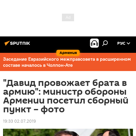
РУС
Армения
Заседание Евразийского межправсовета в расширенном
составе началось в Чолпон-Ате
"Давид провожает брата в
армию": министр обороны
Армении посетил сборный
пункт – фото
19:33 02.07.2019