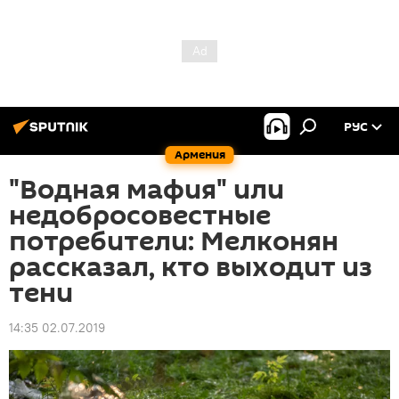
РУС
Армения
"Водная мафия" или
недобросовестные
потребители: Мелконян
рассказал, кто выходит из
тени
14:35 02.07.2019