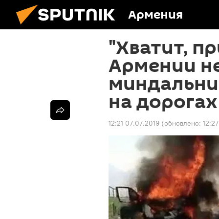
Армения
"Хватит, п
Армении н
миндальнич
на дорогах
12:21 07.07.2019
(обновлено:
12:2