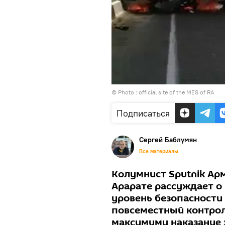
© Photo : official site of the MES of RA
Подписаться
Сергей Баблумян
Все материалы
Колумнист Sputnik Ар
Арарате рассуждает о
уровень безопасности 
повсеместный контрол
максимуму наказание 