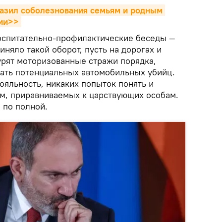
азил соболезнования семьям и родным 
рии>>
оспитательно-профилактические беседы —
риняло такой оборот, пусть на дорогах и
урят моторизованные стражи порядка,
зать потенциальных автомобильных убийц.
ояльность, никаких попыток понять и
ам, приравниваемых к царствующих особам.
 по полной.