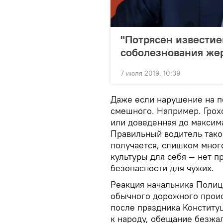
"Потрясен извести
соболезнования жер
7 июля 2019, 10:39
Даже если нарушение на п
смешного. Например. Грох
или доведенная до максим
Правильный водитель таког
получается, слишком много
культуры для себя — нет п
безопасности для чужих.
Реакция начальника Полиц
обычного дорожного проис
после праздника Конститу
к народу, обещание безжал