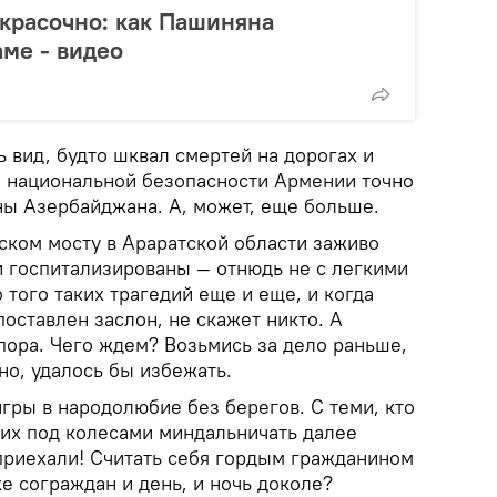
красочно: как Пашиняна
аме - видео
 вид, будто шквал смертей на дорогах и
о национальной безопасности Армении точно
оны Азербайджана. А, может, еще больше.
ском мосту в Араратской области заживо
и госпитализированы — отнюдь не с легкими
 того таких трагедий еще и еще, и когда
поставлен заслон, не скажет никто. А
 пора. Чего ждем? Возьмись за дело раньше,
но, удалось бы избежать.
игры в народолюбие без берегов. С теми, кто
 их под колесами миндальничать далее
 приехали! Считать себя гордым гражданином
е сограждан и день, и ночь доколе?