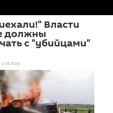
риехали!" Власти
е должны
ать с "убийцами"
7 12.08.2023
)