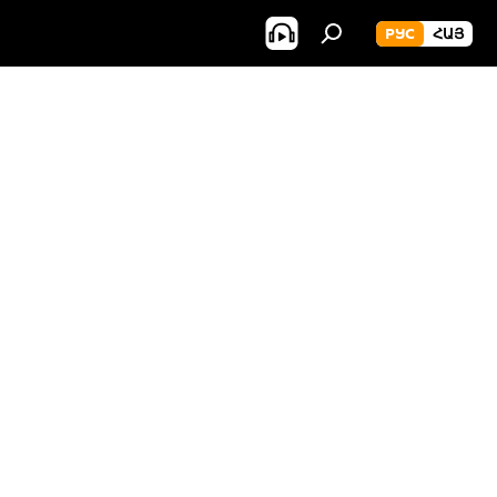
РУС
ՀԱՅ