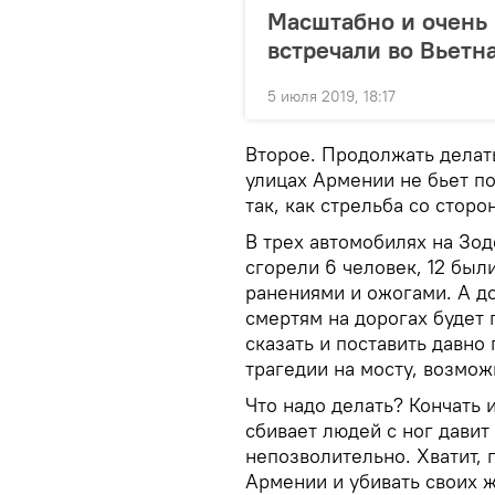
Масштабно и очень 
встречали во Вьетн
5 июля 2019, 18:17
Второе. Продолжать делать
улицах Армении не бьет п
так, как стрельба со стор
В трех автомобилях на Зод
сгорели 6 человек, 12 был
ранениями и ожогами. А до
смертям на дорогах будет 
сказать и поставить давно
трагедии на мосту, возмож
Что надо делать? Кончать 
сбивает людей с ног давит
непозволительно. Хватит,
Армении и убивать своих ж