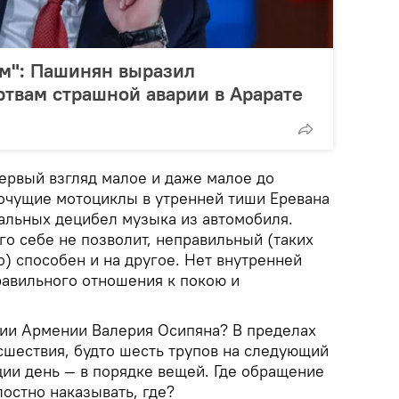
ем": Пашинян выразил
твам страшной аварии в Арарате
ервый взгляд малое и даже малое до
очущие мотоциклы в утренней тиши Еревана
альных децибел музыка из автомобиля.
о себе не позволит, неправильный (таких
) способен и на другое. Нет внутренней
равильного отношения к покою и
ии Армении Валерия Осипяна? В пределах
шествия, будто шесть трупов на следующий
ции день — в порядке вещей. Где обращение
остно наказывать, где?