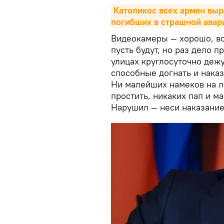
Католикос всех армян выр
погибших в страшной ава
Видеокамеры — хорошо, в
пусть будут, но раз дело п
улицах круглосуточно деж
способные догнать и нака
Ни малейших намеков на л
простить, никаких пап и м
Нарушил — неси наказание