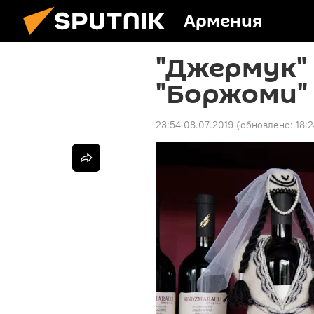
Армения
"Джермук" 
"Боржоми" 
23:54 08.07.2019
(обновлено:
18: