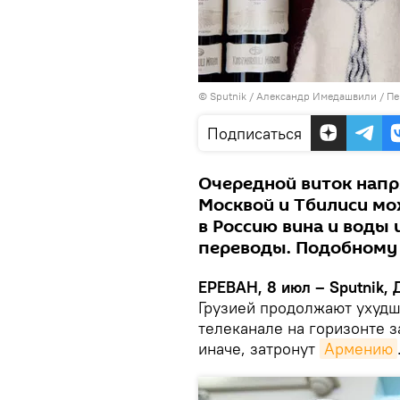
© Sputnik / Александр Имедашвили
/
Пе
Подписаться
Очередной виток нап
Москвой и Тбилиси мо
в Россию вина и воды 
переводы. Подобному 
ЕРЕВАН, 8 июл – Sputnik, Д
Грузией продолжают ухудш
телеканале на горизонте з
иначе, затронут
Армению