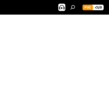
РУС
ՀԱՅ