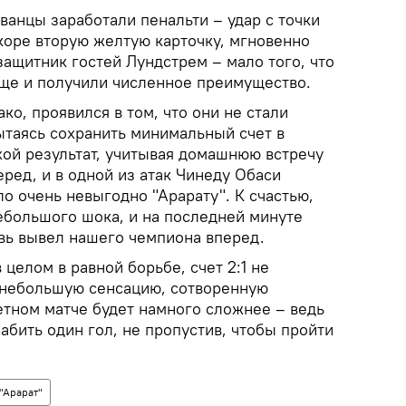
ванцы заработали пенальти – удар с точки
коре вторую желтую карточку, мгновенно
ащитник гостей Лундстрем – мало того, что
еще и получили численное преимущество.
ко, проявился в том, что они не стали
ытаясь сохранить минимальный счет в
хой результат, учитывая домашнюю встречу
ред, и в одной из атак Чинеду Обаси
ло очень невыгодно "Арарату". К счастью,
ебольшого шока, и на последней минуте
овь вывел нашего чемпиона вперед.
 целом в равной борьбе, счет 2:1 не
т небольшую сенсацию, сотворенную
етном матче будет намного сложнее – ведь
абить один гол, не пропустив, чтобы пройти
"Арарат"