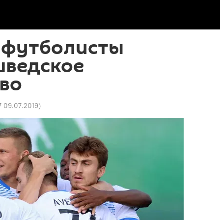
 футболисты
шведское
во
7 09.07.2019
)