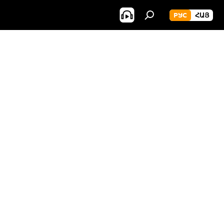
РУС
ՀԱՅ