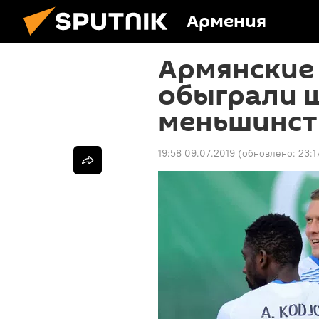
Армения
Армянские
обыграли 
меньшинст
19:58 09.07.2019
(обновлено:
23:1