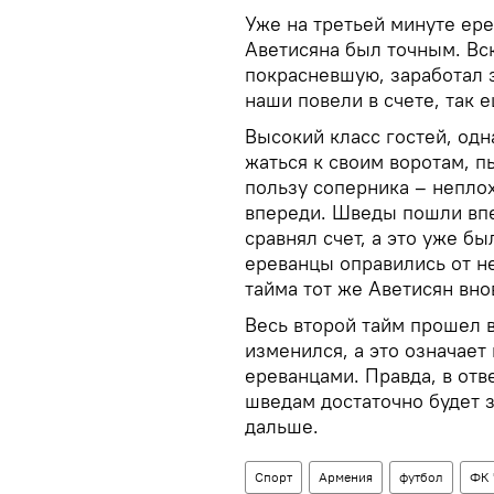
Уже на третьей минуте ере
Аветисяна был точным. Вс
покрасневшую, заработал з
наши повели в счете, так 
Высокий класс гостей, одна
жаться к своим воротам, п
пользу соперника – непло
впереди. Шведы пошли впе
сравнял счет, а это уже бы
ереванцы оправились от н
тайма тот же Аветисян вн
Весь второй тайм прошел в
изменился, а это означае
ереванцами. Правда, в отв
шведам достаточно будет з
дальше.
Спорт
Армения
футбол
ФК 