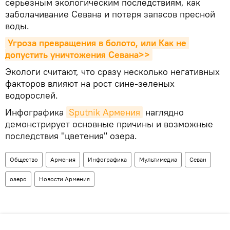
серьезным экологическим последствиям, как
заболачивание Севана и потеря запасов пресной
воды.
Угроза превращения в болото, или Как не 
допустить уничтожения Севана>>
Экологи считают, что сразу несколько негативных
факторов влияют на рост сине-зеленых
водорослей.
Инфографика
Sputnik Армения
наглядно
демонстрирует основные причины и возможные
последствия "цветения" озера.
Общество
Армения
Инфографика
Мультимедиа
Севан
озеро
Новости Армения