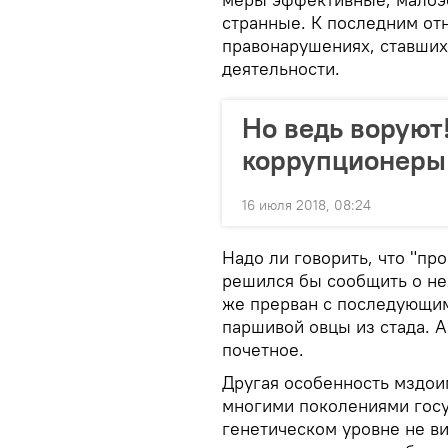
странные. К последним от
правонарушениях, ставших
деятельности.
Но ведь воруют
коррупционеры 
16 июля 2018, 08:24
Надо ли говорить, что "пр
решился бы сообщить о не
же прерван с последующим
паршивой овцы из стада. А
почетное.
Другая особенность мздои
многими поколениями госу
генетическом уровне не ви