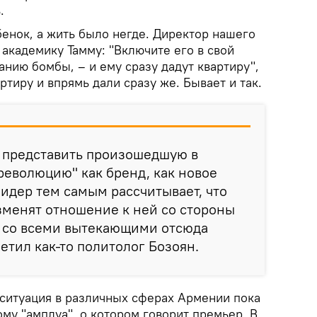
.
енок, а жить было негде. Директор нашего
л академику Тамму: "Включите его в свой
нию бомбы, – и ему сразу дадут квартиру",
ртиру и впрямь дали сразу же. Бывает и так.
 представить произошедшую в
еволюцию" как бренд, как новое
идер тем самым рассчитывает, что
зменят отношение к ней со стороны
р со всеми вытекающими отсюда
етил как-то политолог Бозоян.
, ситуация в различных сферах Армении пока
ому "амплуа", о котором говорит премьер. В