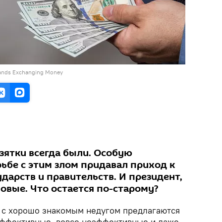
nds Exchanging Money
зятки всегда были. Особую
ьбе с этим злом придавал приход к
ударств и правительств. И президент,
овые. Что остается по-старому?
 с хорошо знакомым недугом предлагаются
ффективные, вовсе неэффективные и даже