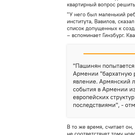
квартирный вопрос решить
"У него был маленький реб
института, Вавилов, сказа
список допущенных к созда
– вспоминает Гинзбург. Ква
"Пашинян попытается
Армении "бархатную р
явление. Армянский л
события в Армении и
европейских структу
последствиями", - отм
В то же время, считает он
не соответствует тому нов