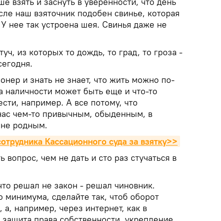
ше взять и заснуть в уверенности, что день
сле наш взяточник подобен свинье, которая
 У нее так устроена шея. Свинья даже не
туч, из которых то дождь, то град, то гроза -
сегодня.
нер и знать не знает, что жить можно по-
а наличности может быть еще и что-то
ести, например. А все потому, что
 нас чем-то привычным, обыденным, в
 не родным.
отрудника Кассационного суда за взятку>>
 вопрос, чем не дать и сто раз стучаться в
что решал не закон - решал чиновник.
 минимума, сделайте так, чтоб оборот
, а, например, через интернет, как в
 защита права собственности, укрепление