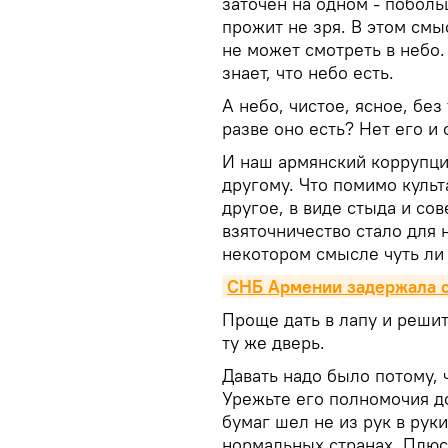
заточен на одном - поболь
прожит не зря. В этом смы
не может смотреть в небо.
знает, что небо есть.
А небо, чистое, ясное, без 
разве оно есть? Нет его и 
И наш армянский коррупцио
другому. Что помимо культ
другое, в виде стыда и сов
взяточничество стало для
некотором смысле чуть ли
СНБ Армении задержала с
Проще дать в лапу и решить
ту же дверь.
Давать надо было потому, 
Урежьте его полномочия до
бумаг шел не из рук в руки
нормальных странах. Плюс