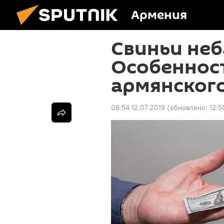
Армения
Свиньи неб
Особеннос
армянского
08:54 12.07.2019
(обновлено:
12:5