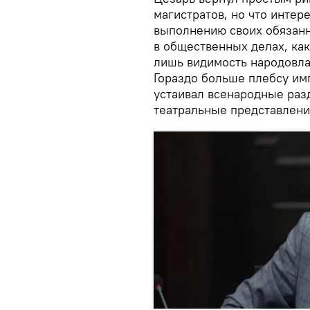
магистратов, но что интер
выполнению своих обязанно
в общественных делах, ка
лишь видимость народовлас
Гораздо больше плебсу им
устаивал всенародные разд
театральные представления