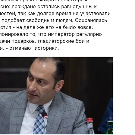
есно: граждане остались равнодушны к
стей, так как долгое время не участвовали
к подобает свободным людям. Сохранялась
тия - на деле же его не было вовсе.
понировало то, что император регулярно
ачи подарков, гладиаторские бои и
, - отмечают историки.