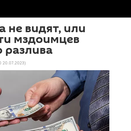
а не видят, или
ти мздоимцев
 разлива
0 20.07.2023
)