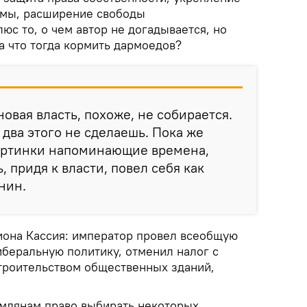
емы, расширение свободы
люс то, о чем автор не догадывается, но
а что тогда кормить дармоедов?
овая власть, похоже, не собирается.
е два этого не сделаешь. Пока же
артинки напоминающие времена,
, придя к власти, повел себя как
нин.
иона Кассия: император провел всеобщую
иберальную политику, отменил налог с
строительством общественных зданий,
млянам право выбирать некоторых