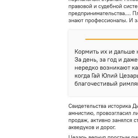
правовой и судебной сист
предпринимательства.... П
знают профессионалы. И з
Кормить их и дальше н
За день, за год и даж
нередко возникают к
когда Гай Юлий Цезарь
благочестивый римля
Свидетельства историка Д
амнистию, провозгласил л
продаж, активно занялся 
акведуков и дорог.
Цезарь вернул простым ри