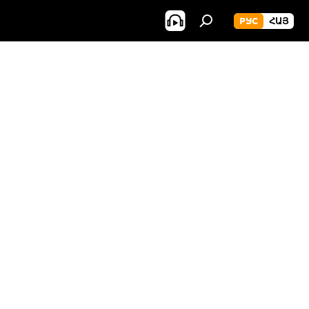
РУС
ՀԱՅ