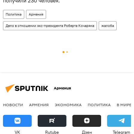
получили 230 человек.
Политика
Армения
Дело в отношении экс-президента Роберта Кочаряна
жалоба
Армения
НОВОСТИ
АРМЕНИЯ
ЭКОНОМИКА
ПОЛИТИКА
В МИРЕ
VK
Rutube
Дзен
Telegram