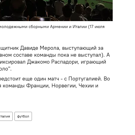
 молодежными сборными Армении и Италии (17 июля
ащитник Давиде Мерола, выступающий за
вном составе команды пока не выступал). А
фиксировал Джакомо Распадори, играющий
оло".
едстоит еще один матч - с Португалией. Во
я команды Франции, Норвегии, Чехии и
талия
футбол