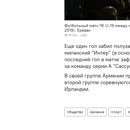
Футбольный матч ЧЕ U-19 между
2019). Еревaн
© Photo : uefa
Еще один гол забил полуз
миланский "Интер" (в осно
последний гол в матче за
за команду серии А "Сассу
В своей группе Армении пр
второй группе соревнуютс
Ирландии.
Общество
Армения
Спорт
И