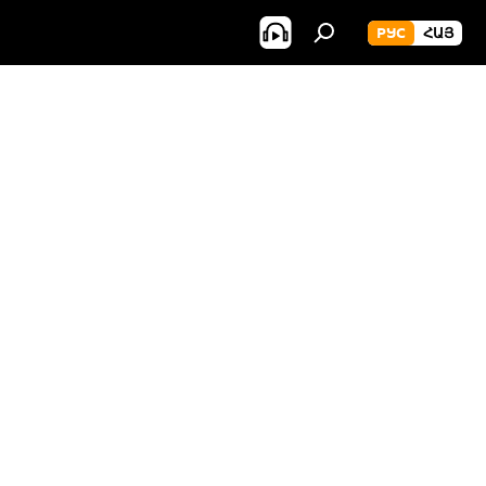
РУС
ՀԱՅ