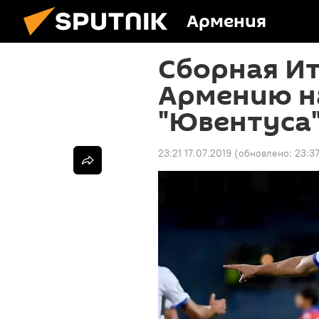
Армения
Сборная И
Армению на
"Ювентуса
23:21 17.07.2019
(обновлено:
23:37