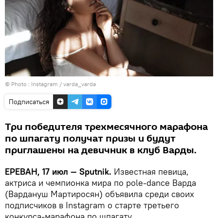
© Photo :
Instagram / varda_varda
Подписаться
Три победителя трехмесячного марафона
по шпагату получат призы и будут
приглашены на девичник в клуб Варды.
ЕРЕВАН, 17 июл — Sputnik.
Известная певица,
актриса и чемпионка мира по pole-dance Варда
(Вардануш Мартиросян) объявила среди своих
подписчиков в Instagram о старте третьего
конкурса-марафона по шпагату.