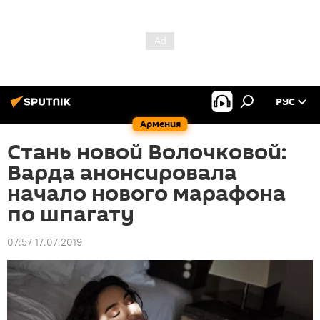
РУС
Армения
Стань новой Волочковой:
Варда анонсировала
начало нового марафона
по шпагату
07:57 17.07.2019