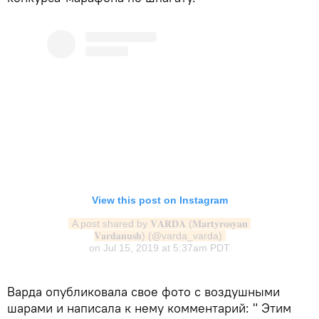
View this post on Instagram
A post shared by 𝐕𝐀𝐑𝐃𝐀 (𝐌𝐚𝐫𝐭𝐲𝐫𝐨𝐬𝐲𝐚𝐧 
𝐕𝐚𝐫𝐝𝐚𝐧𝐮𝐬𝐡) (@varda_varda)
on
Jul 15, 2019 at 5:37am PDT
Варда опубликовала свое фото с воздушными
шарами и написала к нему комментарий: " Этим