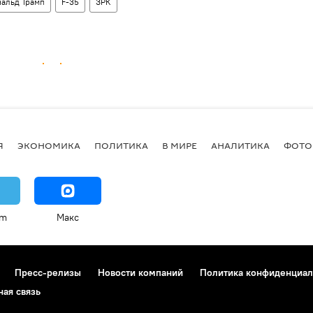
альд Трамп
F-35
ЗРК
Я
ЭКОНОМИКА
ПОЛИТИКА
В МИРЕ
АНАЛИТИКА
ФОТО
am
Макс
Пресс-релизы
Новости компаний
Политика конфиденциал
ная связь