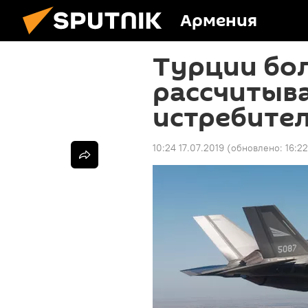
Армения
Турции бол
рассчитыва
истребител
10:24 17.07.2019
(обновлено:
16:2