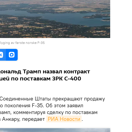
flyging av første norske F-35
ональд Трамп назвал контракт
ией по поставкам ЗРК С-400
Соединенные Штаты прекращают продажу
о поколения F-35. Об этом заявил
амп, комментируя сделку по поставкам
в Анкару, передает
РИА Новости
.