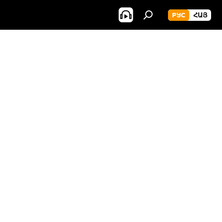
РУС
ՀԱՅ