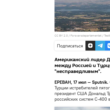
CC BY 2.0
/
Forsvarsdepartementet
/
Test
Подписаться
Американский лидер Д
между Россией и Турц
"несправедливым".
ЕРЕВАН, 17 июл — Sputnik.
Турции истребителей пятог
президент США Дональд Тр
российских систем С-400 