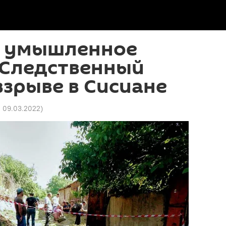
 умышленное
 Следственный
взрыве в Сисиане
0 09.03.2022
)