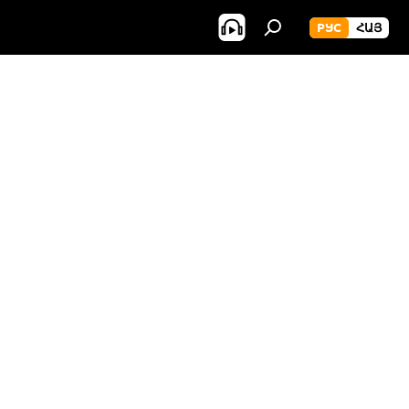
РУС
ՀԱՅ