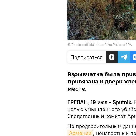
© Photo :
official site of the Police of RA
Подписаться
Взрывчатка была прив
привязана к двери хле
месте.
ЕРЕВАН, 19 июл - Sputnik.
В
целью умышленного убийст
Следственный комитет Ар
По предварительным данны
Армении
, неизвестный п