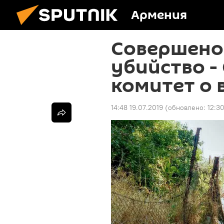
Армения
Совершено
убийство -
комитет о 
14:48 19.07.2019
(обновлено:
12:3