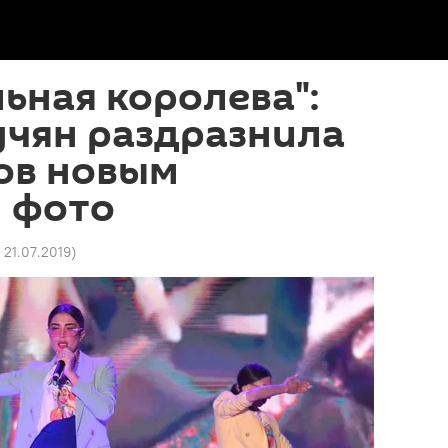
ьная королева":
учян раздразнила
ов новым
 фото
 21.07.2019
)