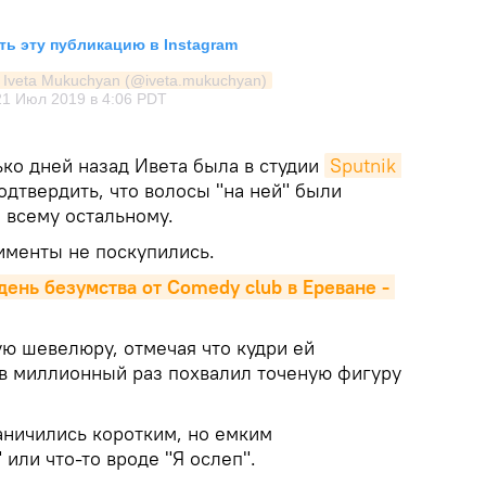
ь эту публикацию в Instagram
 Iveta Mukuchyan (@iveta.mukuchyan)
21 Июл 2019 в 4:06 PDT
ько дней назад Ивета была в студии
Sputnik 
подтвердить, что волосы "на ней" были
 и всему остальному.
именты не поскупились.
день безумства от Comedy club в Ереване - 
ую шевелюру, отмечая что кудри ей
 в миллионный раз похвалил точеную фигуру
ничились коротким, но емким
 или что-то вроде "Я ослеп".