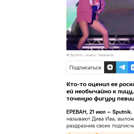
© Sputnik / Asatur Yesayants
Подписаться
Кто-то оценил ее рос
ей необычайно к лицу,
точеную фигуру певи
ЕРЕВАН, 21 июл — Sputnik.
называют Дива Ива, вылож
раздразнив своих подписч