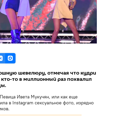
кошную шевелюру, отмечая что кудри
 кто-то в миллионный раз похвалил
цы.
Певица Ивета Мукучян, или как еще
ила в Instagram сексуальное фото, изрядно
иков.