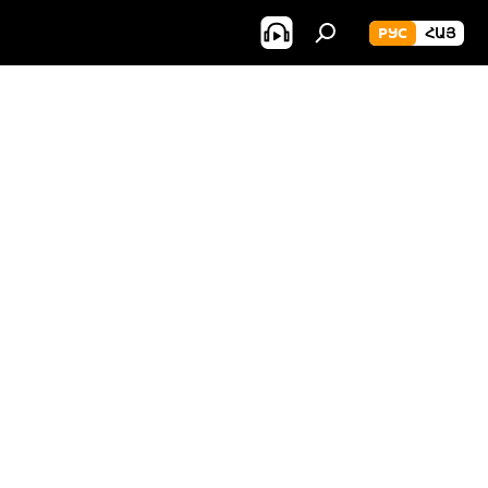
РУС
ՀԱՅ