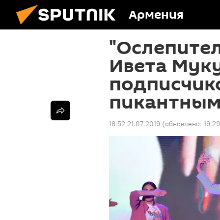
Армения
"Ослепител
Ивета Мук
подписчик
пикантным
18:52 21.07.2019
(обновлено:
19:29