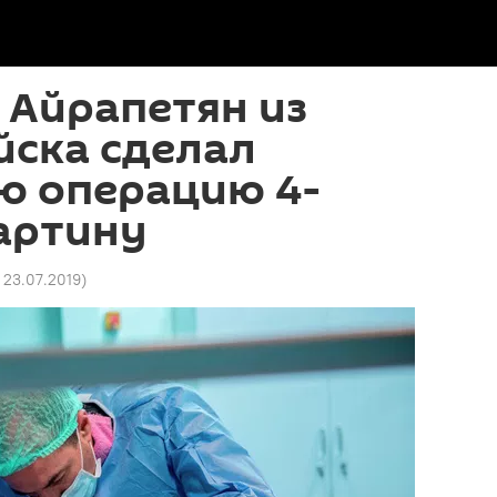
 Айрапетян из
йска сделал
ю операцию 4-
артину
7 23.07.2019
)