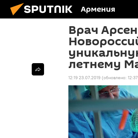
Армения
Врач Арсен
Новоросси
уникальну
летнему М
12:19 23.07.2019
(обновлено:
12:3