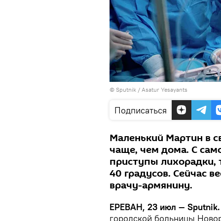
© Sputnik / Asatur Yesayants
Подписаться
Маленький Мартин в с
чаще, чем дома. С сам
приступы лихорадки, 
40 градусов. Сейчас в
врачу-армянину.
ЕРЕВАН, 23 июл — Sputnik.
городской больницы Новор