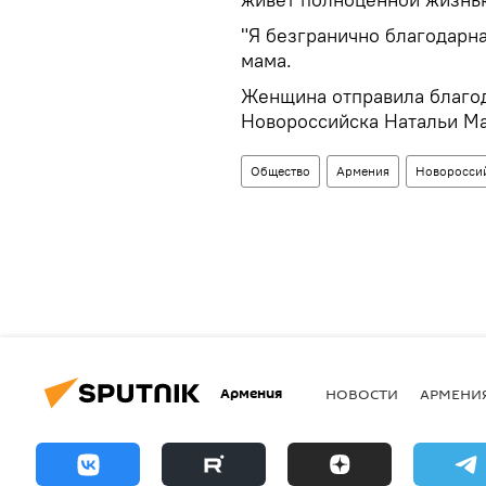
"Я безгранично благодарна,
мама.
Женщина отправила благод
Новороссийска Натальи М
Общество
Армения
Новоросси
Армения
НОВОСТИ
АРМЕНИ