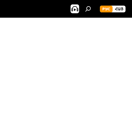
РУС
ՀԱՅ