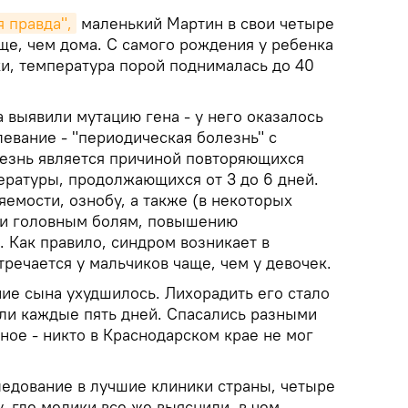
 правда",
маленький Мартин в свои четыре
ще, чем дома. С самого рождения у ребенка
и, температура порой поднималась до 40
а выявили мутацию гена - у него оказалось
евание - "периодическая болезнь" с
езнь является причиной повторяющихся
ратуры, продолжающихся от 3 до 6 дней.
емости, ознобу, а также (в некоторых
е и головным болям, повышению
. Как правило, синдром возникает в
стречается у мальчиков чаще, чем у девочек.
ние сына ухудшилось. Лихорадить его стало
ли каждые пять дней. Спасались разными
ное - никто в Краснодарском крае не мог
ледование в лучшие клиники страны, четыре
у, где медики все же выяснили, в чем