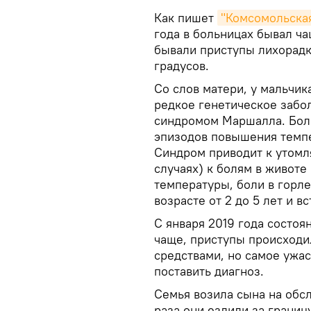
Как пишет
"Комсомольская
года в больницах бывал ча
бывали приступы лихорадк
градусов.
Со слов матери, у мальчик
редкое генетическое забол
синдромом Маршалла. Бол
эпизодов повышения темпе
Синдром приводит к утомля
случаях) к болям в живот
температуры, боли в горле
возрасте от 2 до 5 лет и в
С января 2019 года состоя
чаще, приступы происходи
средствами, но самое ужас
поставить диагноз.
Семья возила сына на обс
раза они ездили за границ