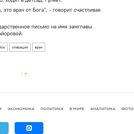
 это врач от Бога", - говорит счастливая
арственное письмо на имя замглавы
айоровой.
йск
операция
врач
Я
ЭКОНОМИКА
ПОЛИТИКА
В МИРЕ
АНАЛИТИКА
ФОТО