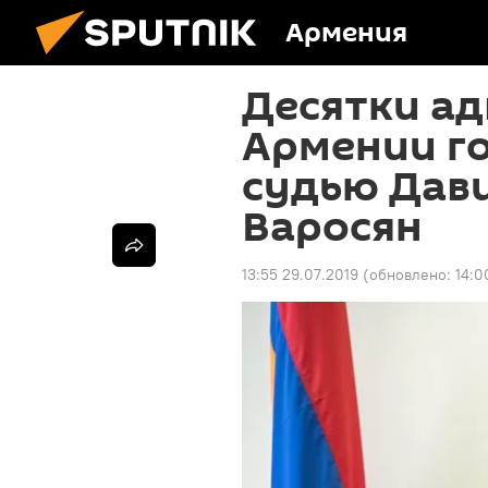
Армения
Десятки ад
Армении г
судью Дави
Варосян
13:55 29.07.2019
(обновлено:
14:0