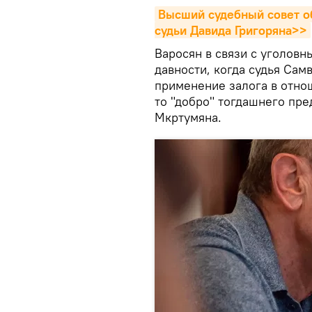
Высший судебный совет о
судьи Давида Григоряна>>
Варосян в связи с уголов
давности, когда судья Са
применение залога в отно
то "добро" тогдашнего пр
Мкртумяна.