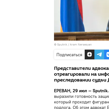
© Sputnik / Aram Nersesyan
Подписаться
Представители адвока
отреагировали на инф
преследовании судьи 
ЕРЕВАН, 29 июл — Sputnik.
выразили готовность защи
который проходит фигуран
подлога. Об этом адвокат 