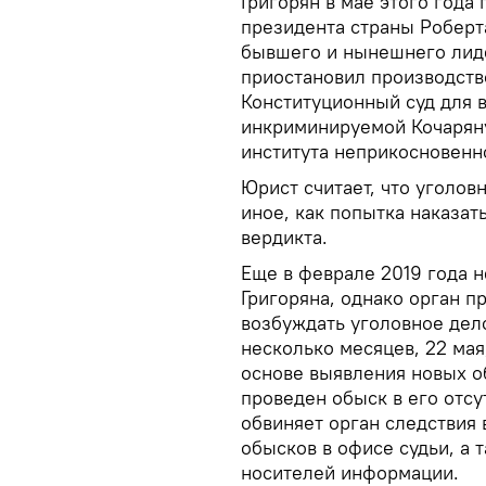
Григорян в мае этого года
президента страны Роберт
бывшего и нынешнего лиде
приостановил производство
Конституционный суд для 
инкриминируемой Кочаряну
института неприкосновенн
Юрист считает, что уголов
иное, как попытка наказат
вердикта.
Еще в феврале 2019 года 
Григоряна, однако орган п
возбуждать уголовное дело
несколько месяцев, 22 мая
основе выявления новых об
проведен обыск в его отсу
обвиняет орган следствия
обысков в офисе судьи, а 
носителей информации.