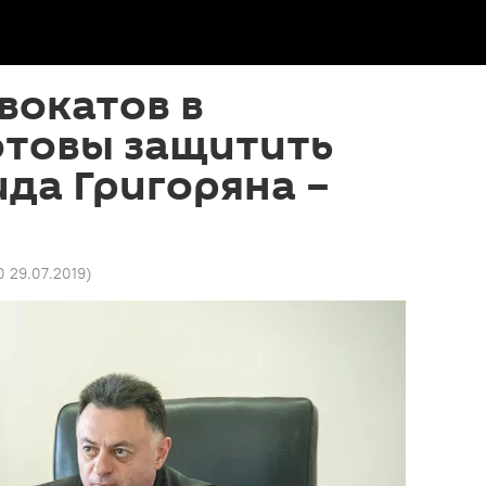
вокатов в
отовы защитить
да Григоряна –
0 29.07.2019
)