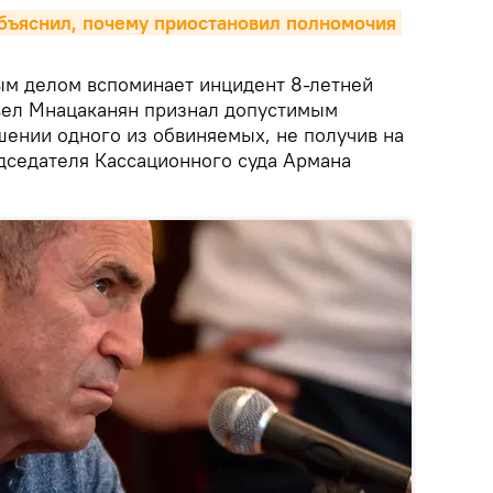
бъяснил, почему приостановил полномочия 
ным делом вспоминает инцидент 8-летней
мвел Мнацаканян признал допустимым
шении одного из обвиняемых, не получив на
едседателя Кассационного суда Армана