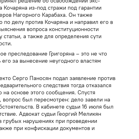
 принял решение об освобождении экс-
а Кочаряна из-под стражи под гарантии
ров Нагорного Карабаха. Он также
 по делу против Кочаряна и направил его в
выяснения вопроса конституционности
 статьи, а также для определения сути
ости.
ное преследование Григоряна – это не что
ь его за вынесение неугодного властям
некто Серго Паносян подал заявление против
редварительного следствия тогда отказался
 на основе этого сообщения. Спустя
, вопрос был пересмотрен: дело завели на
стоятельств. В кабинете судьи 16 июля был
тствие. Адвокат судьи Георгий Меликян
 в грубых нарушениях при проведении
также при конфискации документов и