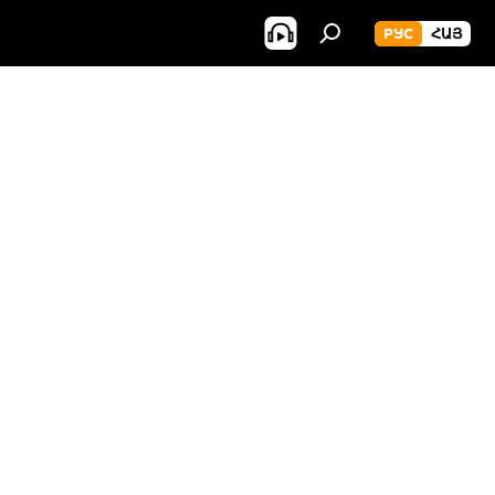
РУС
ՀԱՅ