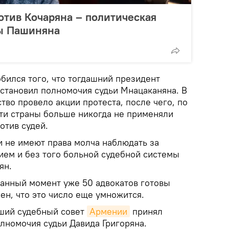
отив Кочаряна – политическая
ны Пашиняна
бился того, что тогдашний президент
становил полномочия судьи Мнацаканяна. В
тво провело акции протеста, после чего, по
ти страны больше никогда не применяли
отив судей.
и не имеют права молча наблюдать за
ем и без того больной судебной системы
ян.
данный момент уже 50 адвокатов готовы
рен, что это число еще умножится.
сший судебный совет
Армении
принял
лномочия судьи Давида Григоряна.