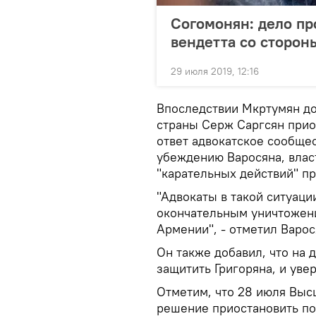
Согомонян: дело пр
вендетта со сторо
29 июля 2019, 12:16
Впоследствии Мкртумян до
страны Серж Саргсян прио
ответ адвокатское сообщес
убеждению Варосяна, влас
"карательных действий" пр
"Адвокаты в такой ситуаци
окончательным уничтожени
Армении", - отметил Варос
Он также добавил, что на 
защитить Григоряна, и уве
Отметим, что 28 июля Вы
решение приостановить по