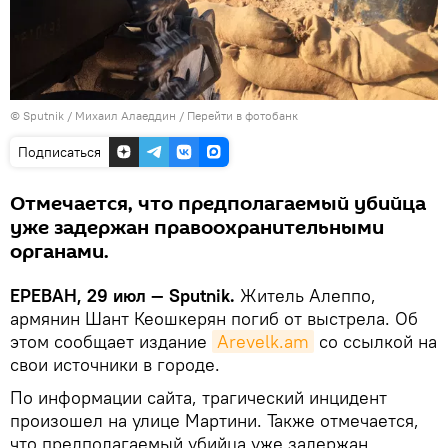
© Sputnik / Михаил Алаеддин
/
Перейти в фотобанк
Подписаться
Отмечается, что предполагаемый убийца
уже задержан правоохранительными
органами.
ЕРЕВАН, 29 июл — Sputnik.
Житель Алеппо,
армянин Шант Кеошкерян погиб от выстрела. Об
этом сообщает издание
Arevelk.am
со ссылкой на
свои источники в городе.
По информации сайта, трагический инцидент
произошел на улице Мартини. Также отмечается,
что предполагаемый убийца уже задержан