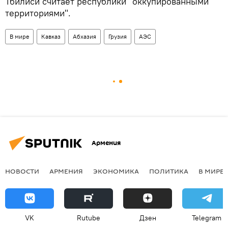
Тбилиси считает республики "оккупированными
территориями".
В мире
Кавказ
Абхазия
Грузия
АЭС
Армения
НОВОСТИ
АРМЕНИЯ
ЭКОНОМИКА
ПОЛИТИКА
В МИРЕ
VK
Rutube
Дзен
Telegram