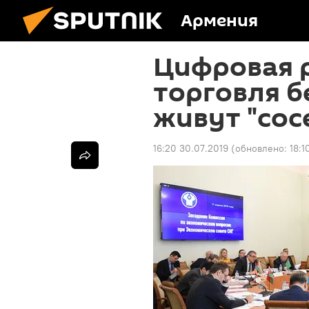
Армения
Цифровая 
торговля б
живут "сос
16:20 30.07.2019
(обновлено:
18:1