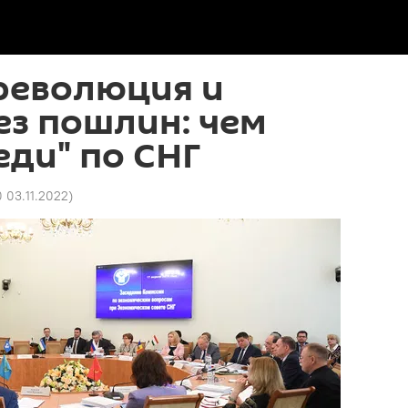
революция и
ез пошлин: чем
еди" по СНГ
0 03.11.2022
)