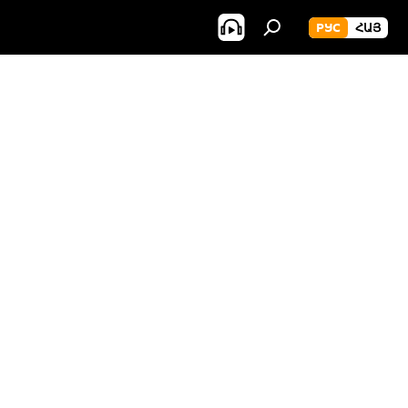
РУС
ՀԱՅ