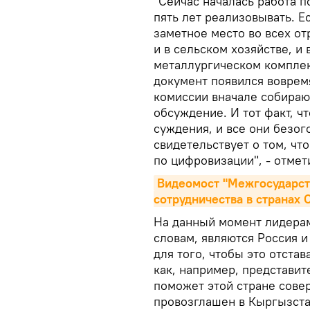
"Сейчас началась работа п
пять лет реализовывать. Е
заметное место во всех от
и в сельском хозяйстве, и
металлургическом комплекс
документ появился вовремя
комиссии вначале собирают
обсуждение. И тот факт, ч
суждения, и все они безо
свидетельствует о том, чт
по цифровизации", - отме
Видеомост "Межгосударст
сотрудничества в странах
На данный момент лидерам
словам, являются Россия и
для того, чтобы это отста
как, например, представи
поможет этой стране сове
провозглашен в Кыргызста