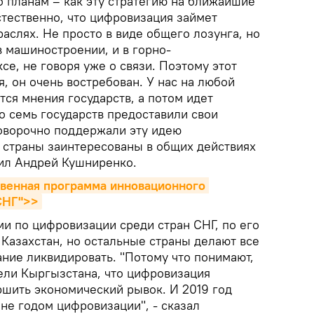
о планам – как эту стратегию на ближайшие
стественно, что цифровизация займет
раслях. Не просто в виде общего лозунга, но
 в машиностроении, и в горно-
е, не говоря уже о связи. Поэтому этот
, он очень востребован. У нас на любой
ся мнения государств, а потом идет
то семь государств предоставили свои
говорочно поддержали эту идею
о страны заинтересованы в общих действиях
тил Андрей Кушниренко.
венная программа инновационного 
 СНГ">>
и по цифровизации среди стран СНГ, по его
 Казахстан, но остальные страны делают все
вание ликвидировать. "Потому что понимают,
тели Кыргызстана, что цифровизация
ршить экономический рывок. И 2019 год
не годом цифровизации", - сказал