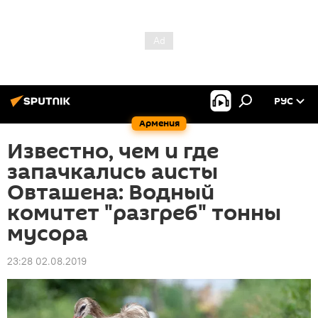
РУС
Армения
Известно, чем и где
запачкались аисты
Овташена: Водный
комитет "разгреб" тонны
мусора
23:28 02.08.2019