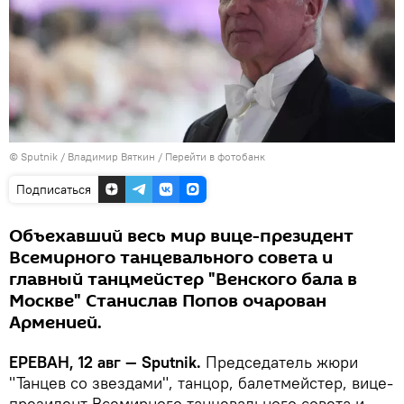
© Sputnik / Владимир Вяткин
/
Перейти в фотобанк
Подписаться
Объехавший весь мир вице-президент
Всемирного танцевального совета и
главный танцмейстер "Венского бала в
Москве" Станислав Попов очарован
Арменией.
ЕРЕВАН, 12 авг — Sputnik.
Председатель жюри
"Танцев со звездами", танцор, балетмейстер, вице-
президент Всемирного танцевального совета и