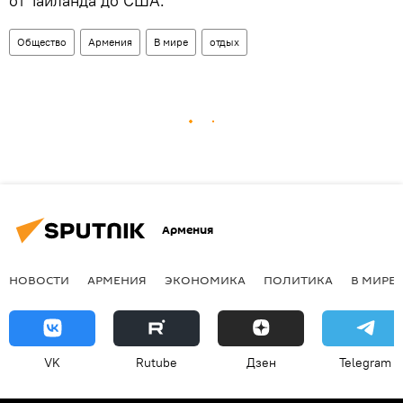
от Таиланда до США.
Общество
Армения
В мире
отдых
Армения
НОВОСТИ
АРМЕНИЯ
ЭКОНОМИКА
ПОЛИТИКА
В МИРЕ
VK
Rutube
Дзен
Telegram