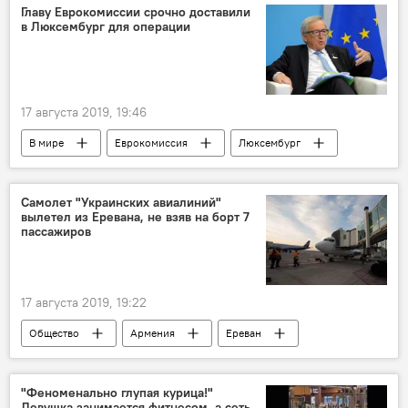
Главу Еврокомиссии срочно доставили
в Люксембург для операции
17 августа 2019, 19:46
В мире
Еврокомиссия
Люксембург
операция
Самолет "Украинских авиалиний"
вылетел из Еревана, не взяв на борт 7
пассажиров
17 августа 2019, 19:22
Общество
Армения
Ереван
Киев
пассажиры
столица
Новости Армения
самолет
рейс
"Феноменально глупая курица!"
Девушка занимается фитнесом, а сеть