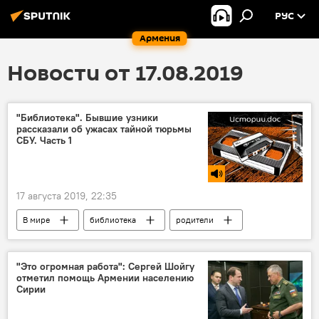
РУС
Армения
Новости от 17.08.2019
"Библиотека". Бывшие узники
рассказали об ужасах тайной тюрьмы
СБУ. Часть 1
17 августа 2019, 22:35
В мире
библиотека
родители
дети
Голос
тюрьма
"Это огромная работа": Сергей Шойгу
отметил помощь Армении населению
Сирии