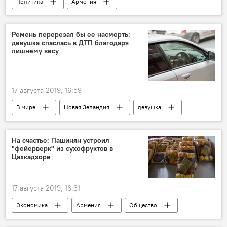
Политика
Армения
Микаел Минасян
эксперт
Ремень перерезал бы ее насмерть:
девушка спаслась в ДТП благодаря
лишнему весу
17 августа 2019, 16:59
В мире
Новая Зеландия
девушка
ДТП
На счастье: Пашинян устроил
"фейерверк" из сухофруктов в
Цахкадзоре
17 августа 2019, 16:31
Экономика
Армения
Общество
Пашинян Никол
Цахкадзор