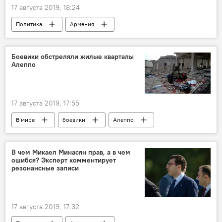
17 августа 2019, 18:24
Политика
Армения
Нагорный Карабах
Кавказ
В мире
Азербайджан
Арцрун Ованнисян
Боевики обстреляли жилые кварталы
Алеппо
Минобороны
солдат
17 августа 2019, 17:55
В мире
боевики
Алеппо
удар
город
В чем Микаел Минасян прав, а в чем
ошибся? Эксперт комментирует
резонансные записи
17 августа 2019, 17:32