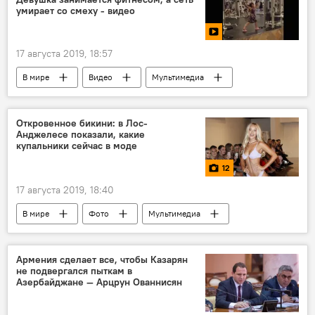
умирает со смеху - видео
17 августа 2019, 18:57
В мире
Видео
Мультимедиа
Видеоклуб
девушка
сеть
Откровенное бикини: в Лос-
Анджелесе показали, какие
купальники сейчас в моде
12
17 августа 2019, 18:40
В мире
Фото
Мультимедиа
Лос-Анджелес
бикини
Армения сделает все, чтобы Казарян
не подвергался пыткам в
Азербайджане — Арцрун Ованнисян