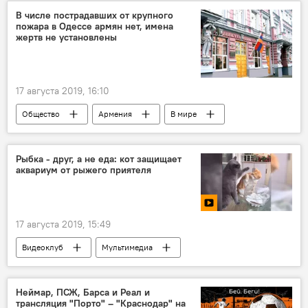
компания
Котайкская область
В числе пострадавших от крупного
пожара в Одессе армян нет, имена
Новости Армения
сухофрукты
жертв не установлены
фейерверк
правительство
17 августа 2019, 16:10
Общество
Армения
В мире
Одесса
гостиница
пожар
армяне
Рыбка - друг, а не еда: кот защищает
аквариум от рыжего приятеля
17 августа 2019, 15:49
Видеоклуб
Мультимедиа
Неймар, ПСЖ, Барса и Реал и
трансляция "Порто" – "Краснодар" на