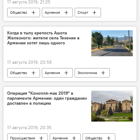
17 августа 2019, 21:25
Общество
Армения
Спорт
ЧМ
Таллинн
Эстония
первенство
Новости Армения
Когда в тылу крепость Ашота
Железного: жители села Техеник в
финал
Победа
золото
Армении хотят лишь одного
17 августа 2019, 20:59
Общество
Армения
Экономика
село
крепость
Операция "Конопля-мак 2019" в
парламенте Армении: один гражданин
доставлен в полицию
17 августа 2019, 20:35
Происшествия
Армения
Общество