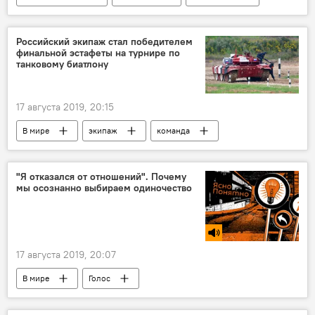
конопля
компания
Новости Армения
операция
Российский экипаж стал победителем
финальной эстафеты на турнире по
танковому биатлону
17 августа 2019, 20:15
В мире
экипаж
команда
соревнования
рекорд
Танковый биатлон
"Я отказался от отношений". Почему
мы осознанно выбираем одиночество
17 августа 2019, 20:07
В мире
Голос