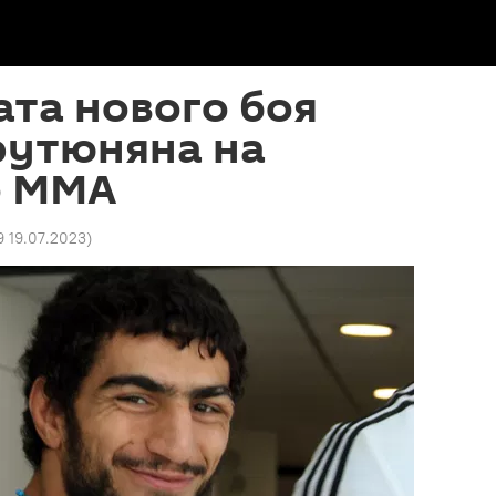
ата нового боя
рутюняна на
о MMA
9 19.07.2023
)