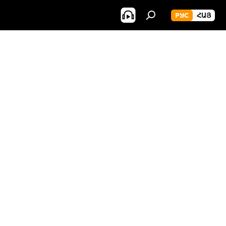
РУС
ՀԱՅ