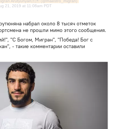
Migran Arutyunyan🇦🇲 (@maestro_migran)
ug 21, 2019 at 11:08am PDT
рутюняна набрал около 8 тысяч отметок
портсмена не прошли мимо этого сообщения.
ий!", "С Богом, Мигран", "Победа! Бог с
жан", - такие комментарии оставили