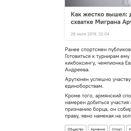
Как жестко вышел: 
схватке Миграна Ар
28 июля 2019, 22:04
Ранее спортсмен публиков
Готовиться к турнирам ему
кикбоксингу, чемпионка Ев
Андреева.
Арутюнян успешно участву
единоборствам.
Кроме того, армянский спо
намерен добиться участия 
признанию борца, он собир
праву, явно намекая на з
Общество
Армения
Спорт
М