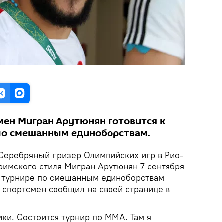
ен Мигран Арутюнян готовится к
по смешанным единоборствам.
Серебряный призер Олимпийских игр в Рио-
римского стиля Мигран Арутюнян 7 сентября
в турнире по смешанным единоборствам
 спортсмен сообщил на своей странице в
ики. Состоится турнир по ММА. Там я