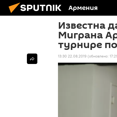
Армения
Известна д
Миграна А
турнире п
13:30 22.08.2019
(обновлено:
17:2