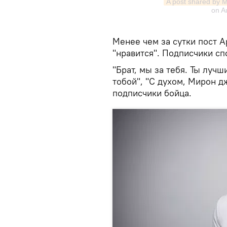
A post shared by 
on
A
Менее чем за сутки пост А
"нравится". Подписчики с
"Брат, мы за тебя. Ты лучш
тобой", "С духом, Мирон д
подписчики бойца.