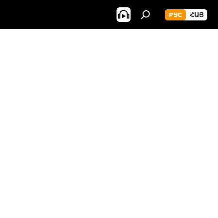
РУС
ՀԱՅ