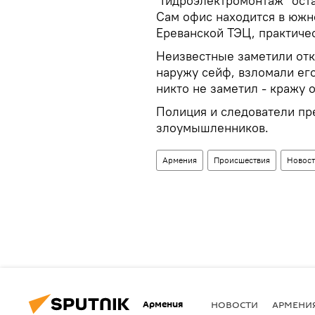
"Гидроэлектромонтаж" ост
Сам офис находится в южн
Ереванской ТЭЦ, практиче
Неизвестные заметили отк
наружу сейф, взломали его
никто не заметил - кражу 
Полиция и следователи п
злоумышленников.
Армения
Происшествия
Новост
Армения
НОВОСТИ
АРМЕНИ