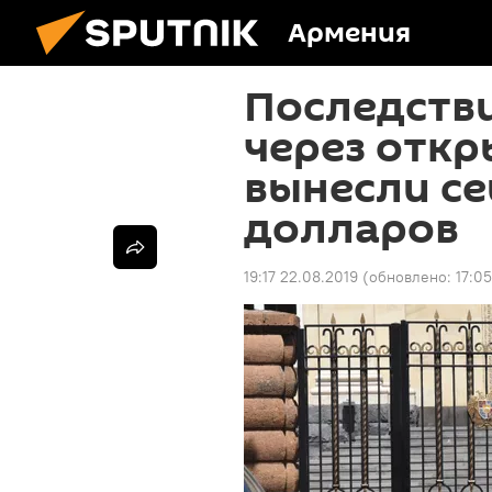
Армения
Последстви
через откр
вынесли се
долларов
19:17 22.08.2019
(обновлено:
17:0