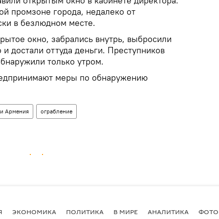
авили открытым окно в кабинете директора.
ой промзоне города, недалеко от
ски в безлюдном месте.
рытое окно, забрались внутрь, выбросили
 и достали оттуда деньги. Преступников
обнаружили только утром.
редпринимают меры по обнаружению
и Армения
ограбление
Я
ЭКОНОМИКА
ПОЛИТИКА
В МИРЕ
АНАЛИТИКА
ФОТО