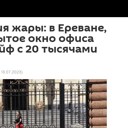
я жары: в Ереване,
ытое окно офиса
йф с 20 тысячами
5 13.07.2023
)