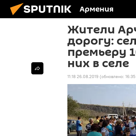
Армения
Жители Ар
дорогу: се
премьеру 1
них в селе
11:18 26.08.2019
(обновлено:
16:35