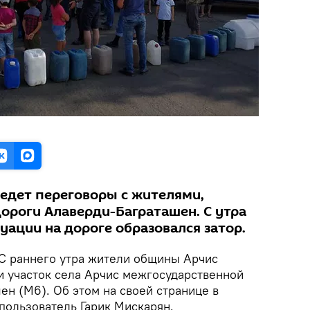
едет переговоры с жителями,
ороги Алаверди-Баграташен. С утра
уации на дороге образовался затор.
С раннего утра жители общины Арчис
и участок села Арчис межгосударственной
н (M6). Об этом на своей странице в
пользователь Гарик Мискарян.