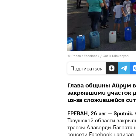
© Photo :
Facebook / Garik Miskaryan
Подписаться
Глава общины Айрум в
закрывшими участок д
из-за сложившейся сит
ЕРЕВАН, 26 авг — Sputnik.
Тавушской области закрыл
трассы Алаверди-Баграташе
соцсети Facebook написал 