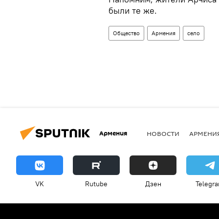
были те же.
Общество
Армения
село
Армения
НОВОСТИ
АРМЕНИ
VK
Rutube
Дзен
Telegr