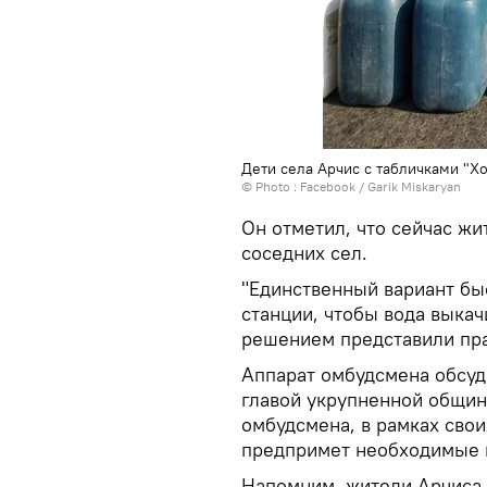
Дети села Арчис с табличками "Х
© Photo :
Facebook / Garik Miskaryan
Он отметил, что сейчас жи
соседних сел.
"Единственный вариант бы
станции, чтобы вода выкач
решением представили прав
Аппарат омбудсмена обсуд
главой укрупненной общин
омбудсмена, в рамках сво
предпримет необходимые 
Напомним, жители Арчиса 