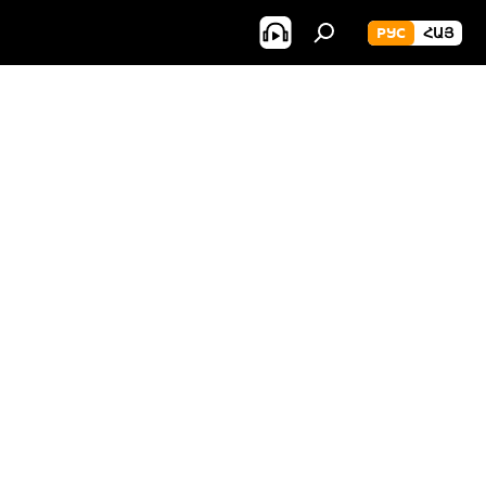
РУС
ՀԱՅ