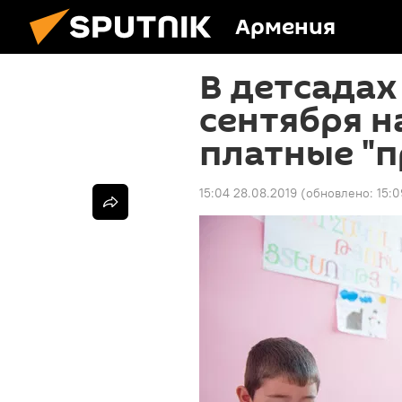
Армения
В детсадах
сентября н
платные "п
15:04 28.08.2019
(обновлено:
15:0