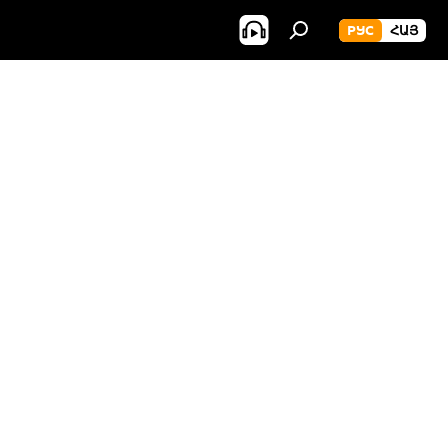
РУС
ՀԱՅ