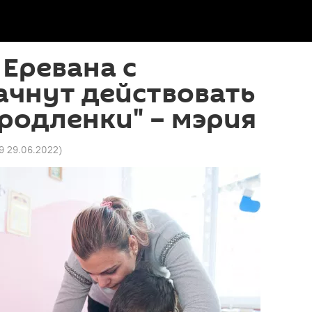
 Еревана с
ачнут действовать
родленки" – мэрия
9 29.06.2022
)