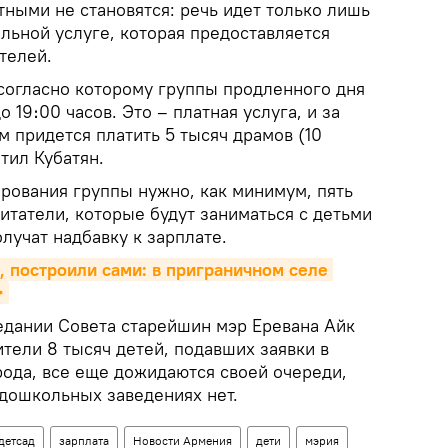
тными не становятся: речь идет только лишь
льной услуге, которая предоставляется
телей.
согласно которому группы продленного дня
о 19։00 часов. Это – платная услуга, и за
 придется платить 5 тысяч драмов (10
тил Кубатян.
ирования группы нужно, как минимум, пять
питатели, которые будут заниматься с детьми
лучат надбавку к зарплате.
, построили сами: в приграничном селе 
>
едании Совета старейшин мэр Еревана Айк
тели 8 тысяч детей, подавших заявки в
ода, все еще дожидаются своей очереди,
 дошкольных заведениях нет.
детсад
зарплата
Новости Армения
дети
мэрия