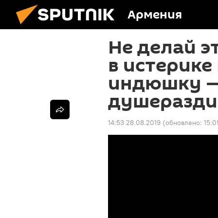
Армения
Не делай э
в истерике
индюшку 
душеразди
14:53 28.08.2019
(обновлено:
15:0