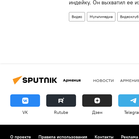
индейку. Он выхватил ее из
Видео
Мультимедиа
Видеоклуб
Армения
НОВОСТИ
АРМЕНИ
VK
Rutube
Дзен
Telegr
О проекте
Правила использования
Контакты
Реклама