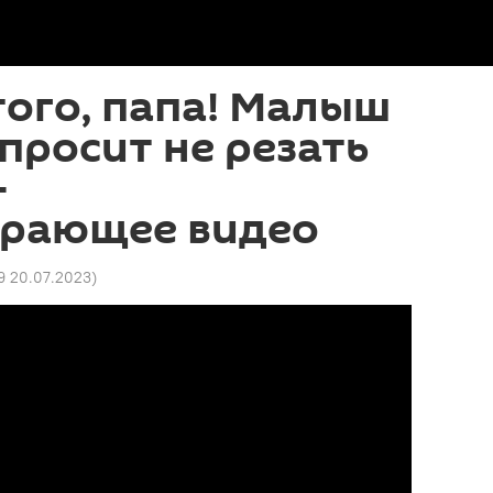
того, папа! Малыш
 просит не резать
—
рающее видео
9 20.07.2023
)