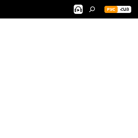
РУС
ՀԱՅ