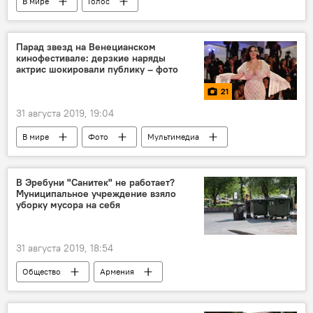
В мире
Голос
Парад звезд на Венецианском
кинофестивале: дерзкие наряды
актрис шокировали публику – фото
21
31 августа 2019, 19:04
В мире
Фото
Мультимедиа
звезды
кинофестиваль
наряды
режиссер
парад
актер
В Эребуни "Санитек" не работает?
Муниципальное учреждение взяло
уборку мусора на себя
31 августа 2019, 18:54
Общество
Армения
мусороуборочная компания "Санитек"