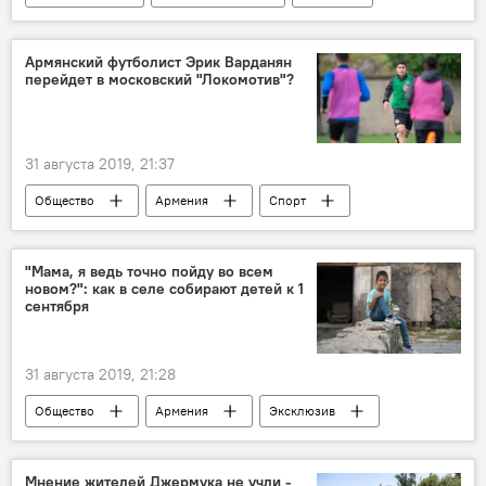
школа
Армянский футболист Эрик Варданян
перейдет в московский "Локомотив"?
31 августа 2019, 21:37
Общество
Армения
Спорт
"Локомотив"
футболист
Конкуренция
клуб
"Мама, я ведь точно пойду во всем
новом?": как в селе собирают детей к 1
Новости Армения
переход
сентября
31 августа 2019, 21:28
Общество
Армения
Эксклюзив
дети
школа
село
Мнение жителей Джермука не учли -