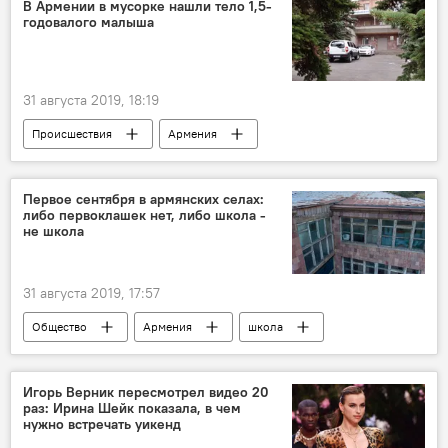
мусор
В Армении в мусорке нашли тело 1,5-
годовалого малыша
31 августа 2019, 18:19
Происшествия
Армения
Происшествия и инциденты в Армении
ребенок
Первое сентября в армянских селах:
либо первоклашек нет, либо школа -
не школа
31 августа 2019, 17:57
Общество
Армения
школа
Игорь Верник пересмотрел видео 20
раз: Ирина Шейк показала, в чем
нужно встречать уикенд