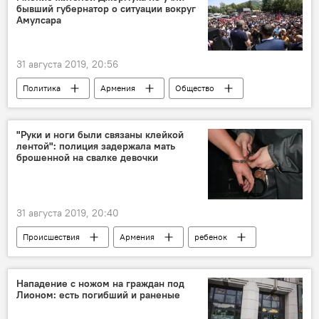
бывший губернатор о ситуации вокруг
Амулсара
31 августа 2019, 20:56
Политика
Армения
Общество
Экономика
Джермук
Амулсар
жители
последствия
город
"Руки и ноги были связаны клейкой
лентой": полиция задержала мать
Новости Армения
эксплуатация
брошенной на свалке девочки
31 августа 2019, 20:40
Происшествия
Армения
ребенок
Нападение с ножом на граждан под
Лионом: есть погибший и раненые