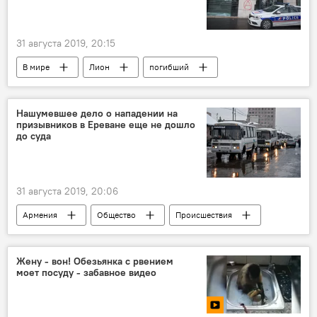
31 августа 2019, 20:15
В мире
Лион
погибший
раненые
нападение
Нашумевшее дело о нападении на
призывников в Ереване еще не дошло
до суда
31 августа 2019, 20:06
Армения
Общество
Происшествия
Ереван
призывник
автобус
нападение
Жену - вон! Обезьянка с рвением
моет посуду - забавное видео