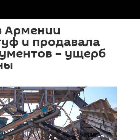
в Армении
туф и продавала
кументов – ущерб
ны