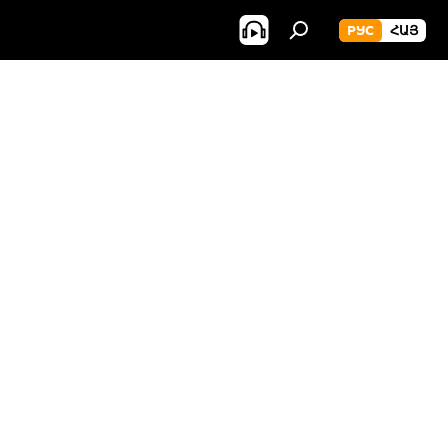
РУС
ՀԱՅ