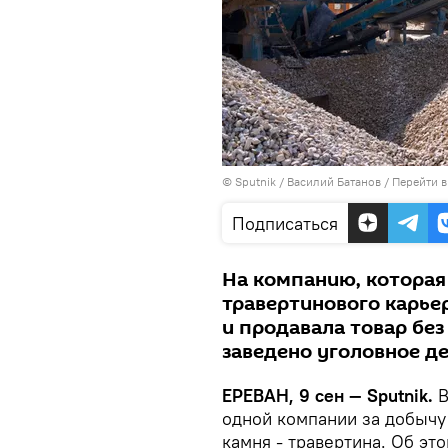
© Sputnik / Василий Батанов
/
Перейти в
Подписаться
На компанию, которая
травертинового карье
и продавала товар без
заведено уголовное де
ЕРЕВАН, 9 сен — Sputnik.
В
одной компании за добычу
камня - травертина. Об э