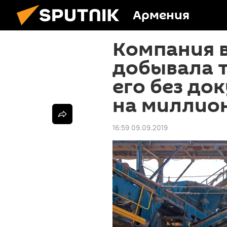
Армения
Компания 
добывала 
его без до
на миллио
16:59 09.09.2019