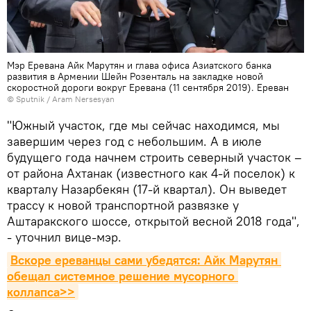
Мэр Еревaна Айк Марутян и глава офиса Азиатского банка
развития в Армении Шейн Розенталь на закладке новой
скоростной дороги вокруг Еревaна (11 сентября 2019). Еревaн
© Sputnik / Aram Nersesyan
"Южный участок, где мы сейчас находимся, мы
завершим через год с небольшим. А в июле
будущего года начнем строить северный участок –
от района Ахтанак (известного как 4-й поселок) к
кварталу Назарбекян (17-й квартал). Он выведет
трассу к новой транспортной развязке у
Аштаракского шоссе, открытой весной 2018 года",
- уточнил вице-мэр.
Вскоре ереванцы сами убедятся: Айк Марутян 
обещал системное решение мусорного 
коллапса>>