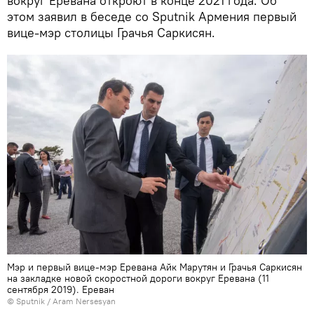
вокруг Еревана откроют в конце 2021 года. Об
этом заявил в беседе со Sputnik Армения первый
вице-мэр столицы Грачья Саркисян.
Мэр и первый вице-мэр Еревaна Айк Марутян и Грачья Саркисян
на закладке новой скоростной дороги вокруг Еревaна (11
сентября 2019). Еревaн
© Sputnik / Aram Nersesyan