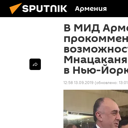
Армения
В МИД Арм
прокоммен
возможнос
Мнацаканя
в Нью-Йор
12:58 13.09.2019
(обновлено:
13:0