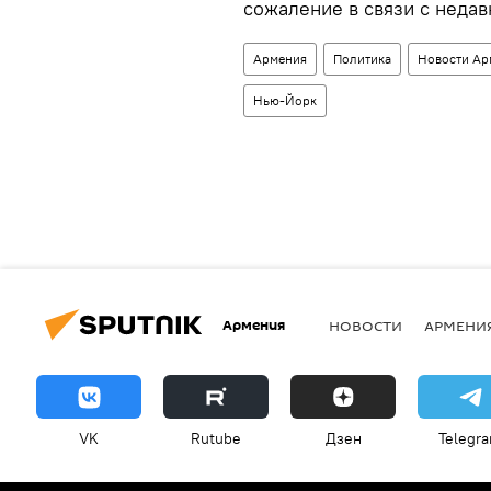
сожаление в связи с недав
Армения
Политика
Новости Ар
Нью-Йорк
Армения
НОВОСТИ
АРМЕНИ
VK
Rutube
Дзен
Telegr