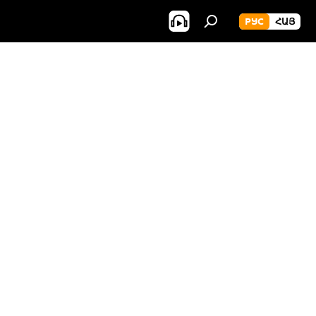
РУС
ՀԱՅ