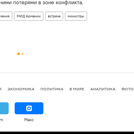
ними потерями в зоне конфликта.
мения
МИД Армении
встреча
министры
Я
ЭКОНОМИКА
ПОЛИТИКА
В МИРЕ
АНАЛИТИКА
ФОТО
am
Макс