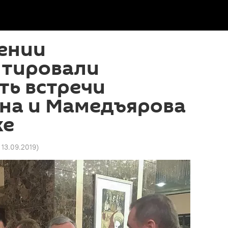
ении
тировали
ть встречи
на и Мамедъярова
ке
1 13.09.2019
)