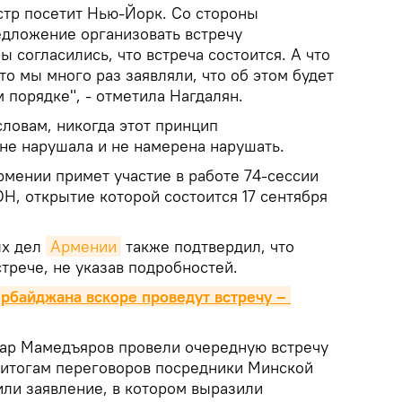
стр посетит Нью-Йорк. Со стороны
дложение организовать встречу
ы согласились, что встреча состоится. А что
, то мы много раз заявляли, что об этом будет
 порядке", - отметила Нагдалян.
словам, никогда этот принцип
 не нарушала и не намерена нарушать.
рмении примет участие в работе 74-сессии
Н, открытие которой состоится 17 сентября
ых дел
Армении
также подтвердил, что
трече, не указав подробностей.
байджана вскоре проведут встречу – 
ар Мамедъяров провели очередную встречу
 итогам переговоров посредники Минской
ли заявление, в котором выразили