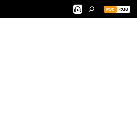
РУС
ՀԱՅ