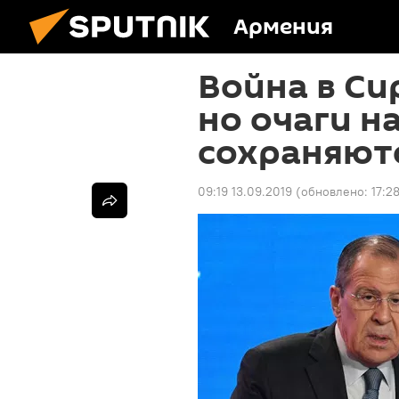
Армения
Война в Си
но очаги 
сохраняютс
09:19 13.09.2019
(обновлено:
17:2