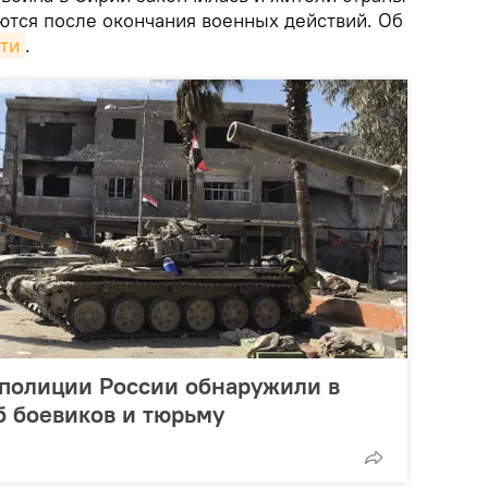
ются после окончания военных действий. Об
ти
.
полиции России обнаружили в
 боевиков и тюрьму