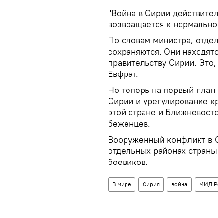
"Война в Сирии действите
возвращается к нормально
По словам министра, отде
сохраняются. Они находятс
правительству Сирии. Это,
Евфрат.
Но теперь на первый план
Сирии и урегулирование кр
этой стране и Ближневост
беженцев.
Вооруженный конфликт в С
отдельных районах страны
боевиков.
В мире
Сирия
война
МИД Р