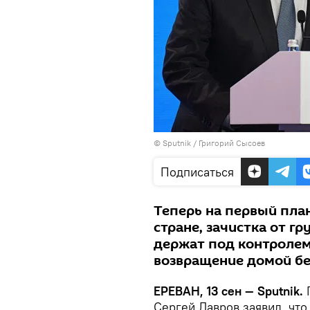
© Sputnik / Григорий Сысоев
Подписаться
Теперь на первый пла
стране, зачистка от г
держат под контролем
возвращение домой б
ЕРЕВАН, 13 сен — Sputnik.
Г
Сергей Лавров заявил, что