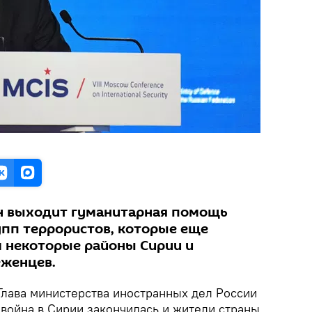
н выходит гуманитарная помощь
рупп террористов, которые еще
 некоторые районы Сирии и
еженцев.
лава министерства иностранных дел России
 война в Сирии закончилась и жители страны