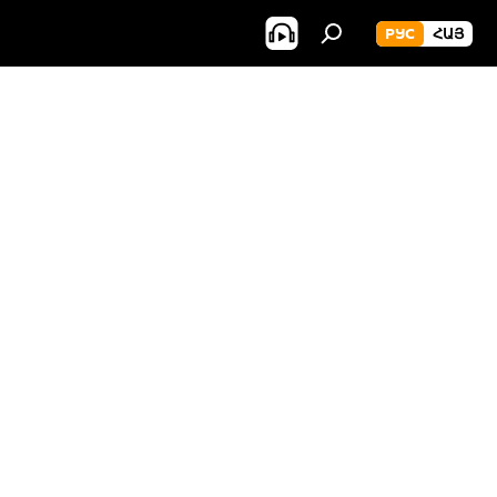
РУС
ՀԱՅ