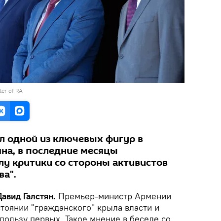
ter of RA
л одной из ключевых фигур в
на, в последние месяцы
у критики со стороны активистов
ва".
Давид Галстян.
Премьер-министр Армении
тоянии "гражданского" крыла власти и
пользу первых. Такое мнение в беседе со