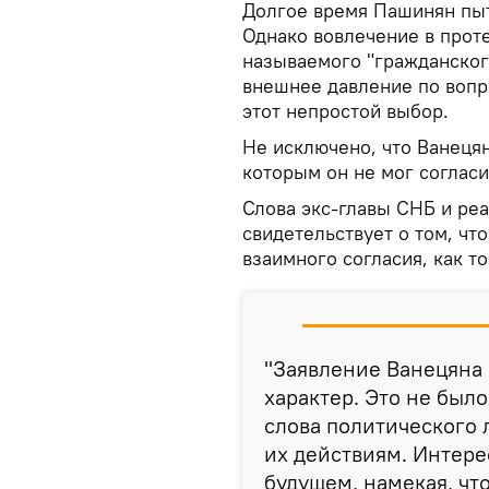
Долгое время Пашинян пыт
Однако вовлечение в прот
называемого "гражданског
внешнее давление по вопро
этот непростой выбор.
Не исключено, что Ванецян
которым он не мог согласи
Слова экс-главы СНБ и ре
свидетельствует о том, чт
взаимного согласия, как т
"Заявление Ванецяна 
характер. Это не был
слова политического л
их действиям. Интерес
будущем, намекая, чт