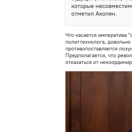
которые несовместимы
отметил Акопян.
Что касается императива "
политтехнолога, довольно
противопоставляется лозу
Предполагается, что рево
отказаться от некоордини