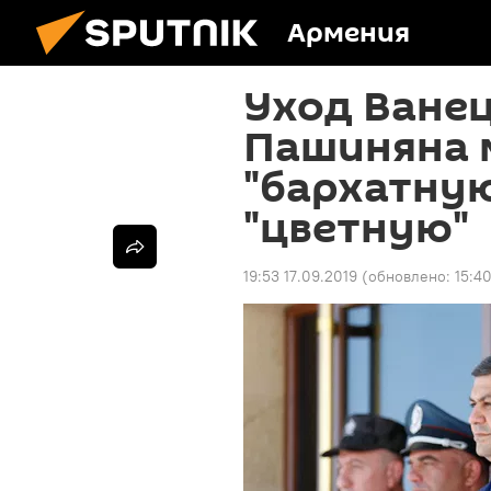
Армения
Уход Ванец
Пашиняна 
"бархатну
"цветную"
19:53 17.09.2019
(обновлено:
15:4