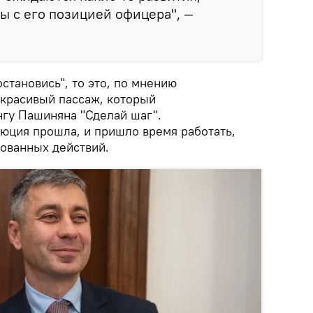
 с его позицией офицера", —
остановись", то это, по мнению
 красивый пассаж, который
нгу Пашиняна "Сделай шаг".
люция прошла, и пришло время работать,
рованных действий.