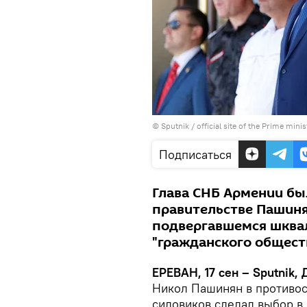
© Sputnik / official site of the Prime minis
Подписаться
Глава СНБ Армении бы
правительстве Пашиня
подвергавшемся шквал
"гражданского общест
ЕРЕВАН, 17 сен – Sputnik, 
Никол Пашинян в противос
силовиков сделал выбор в 