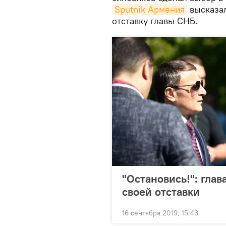
Sputnik Армения
высказал
отставку главы СНБ.
"Остановись!": гла
своей отставки
16 сентября 2019, 15:43