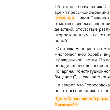
Об отставке начальника С
время пресс-конференции
Армении
Никол Пашинян. 
отметив в своем заявлении
действий, отсутствие раз
второстепенным - не тот п
целей".
"Отставка Ванецяна, по мо
многомесячной борьбы вну
"гражданской" ветви. По в
определенных договоренно
Кочаряна, Конституционног
будущем)", — сказал Акопя
Не секрет, что "соросовск
некоторых силовиков, в пе
Дело Санасаряна: "гражда
Армении>>