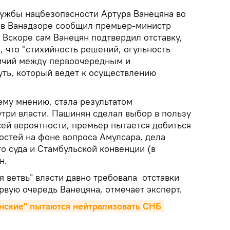
лужбы нацбезопасности Артура Ванецяна во
 в Ванадзоре сообщил премьер-министр
Вскоре сам Ванецян подтвердил отставку,
, что "стихийность решений, огульность
личий между первоочередным и
уть, который ведет к осуществлению
ему мнению, стала результатом
три власти. Пашинян сделал выбор в пользу
сей вероятности, премьер пытается добиться
стей на фоне вопроса Амулсара, дела
о суда и Стамбульской конвенции (в
н.
ая ветвь" власти давно требовала отставки
рвую очередь Ванецяна, отмечает эксперт.
нские" пытаются нейтрализовать СНБ 