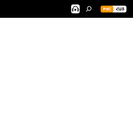
РУС
ՀԱՅ