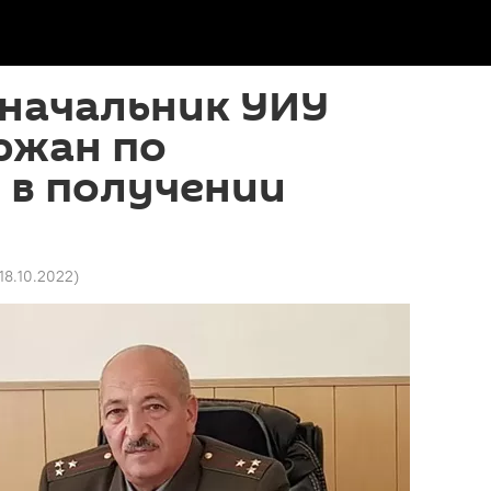
 начальник УИУ
ржан по
 в получении
 18.10.2022
)