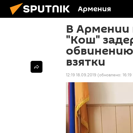
Армения
В Армении
"Кош" заде
обвинению
взятки
12:19 18.09.2019
(обновлено:
16:19