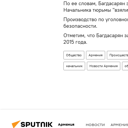
По ее словам, Багдасарян 
Начальника тюрьмы "взяли"
Производство по уголовно
безопасности.
Отметим, что Багдасарян 
2015 года.
Общество
Армения
Происшест
начальник
Новости Армения
о
Армения
НОВОСТИ
АРМЕНИ