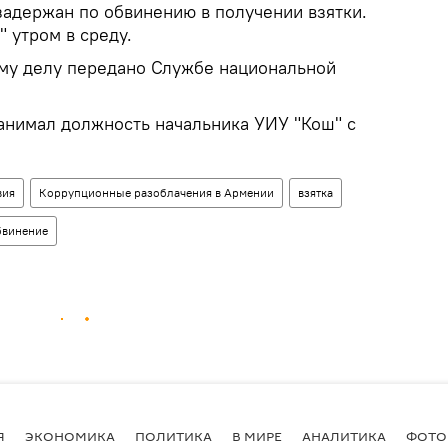
задержан по обвинению в получении взятки.
 утром в среду.
му делу передано Службе национальной
занимал должность начальника УИУ "Кош" с
вия
Коррупционные разоблачения в Армении
взятка
бвинение
Я
ЭКОНОМИКА
ПОЛИТИКА
В МИРЕ
АНАЛИТИКА
ФОТО