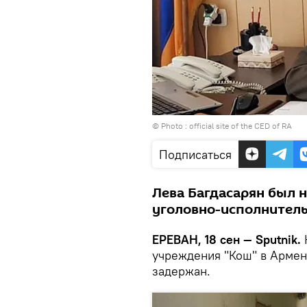
© Photo :
official site of the CED of RA
Подписаться
Лева Багдасарян был 
уголовно-исполнитель
ЕРЕВАН, 18 сен — Sputnik.
учреждения "Кош" в Армен
задержан.