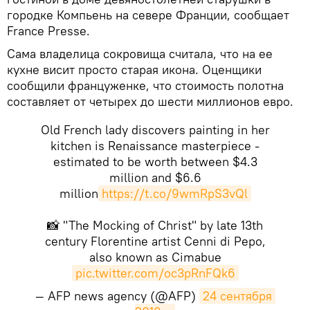
городке Компьень на севере Франции, сообщает
France Presse.
Сама владелица сокровища считала, что на ее
кухне висит просто старая икона. Оценщики
сообщили француженке, что стоимость полотна
составляет от четырeх до шести миллионов евро.
Old French lady discovers painting in her
kitchen is Renaissance masterpiece -
estimated to be worth between $4.3
million and $6.6
million
https://t.co/9wmRpS3vQl
📸 "The Mocking of Christ" by late 13th
century Florentine artist Cenni di Pepo,
also known as Cimabue
pic.twitter.com/oc3pRnFQk6
— AFP news agency (@AFP)
24 сентября 