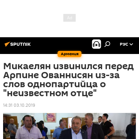
РУС
Армения
Микаелян извинился перед
Арпине Ованнисян из-за
слов однопартийца о
"неизвестном отце"
14:31 03.10.2019