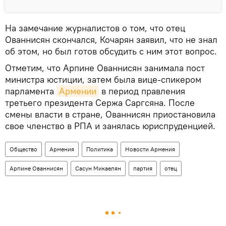
На замечание журналистов о том, что отец
Ованнисян скончался, Кочарян заявил, что не знал
об этом, но был готов обсудить с ним этот вопрос.
Отметим, что Арпине Ованнисян занимала пост
министра юстиции, затем была вице-спикером
парламента
Армении
в период правления
третьего президента Сержа Саргсяна. После
смены власти в стране, Ованнисян приостановила
свое членство в РПА и занялась юриспруденцией.
Общество
Армения
Политика
Новости Армения
Арпине Ованнисян
Сасун Микаелян
партия
отец