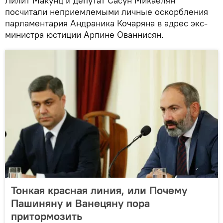
Лилит Макунц и депутат Сасун Микаелян
посчитали неприемлемыми личные оскорбления
парламентария Андраника Кочаряна в адрес экс-
министра юстиции Арпине Ованнисян.
Тонкая красная линия, или Почему
Пашиняну и Ванецяну пора
притормозить