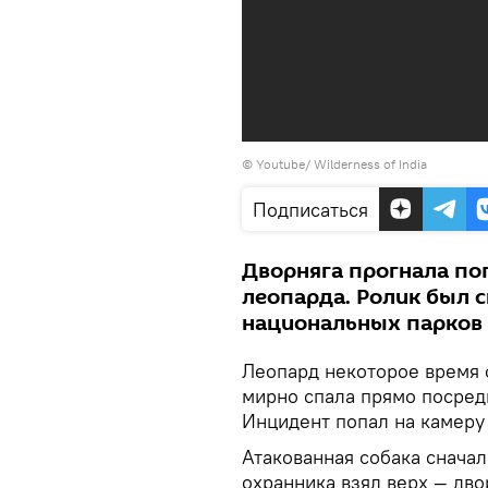
©
Youtube/ Wilderness of India
Подписаться
Дворняга прогнала по
леопарда. Ролик был с
национальных парков
Леопард некоторое время с
мирно спала прямо посред
Инцидент попал на камеру
Атакованная собака сначал
охранника взял верх — дв