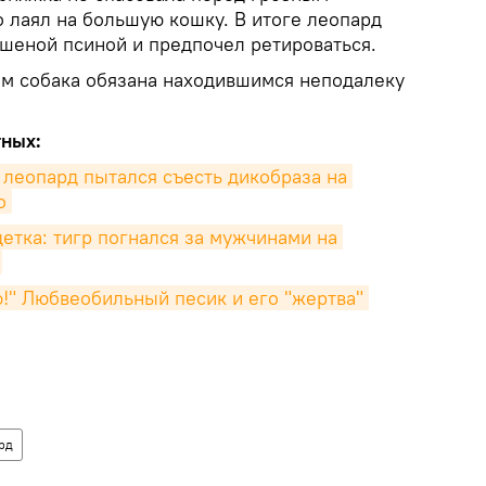
 лаял на большую кошку. В итоге леопард
ешеной псиной и предпочел ретироваться.
м собака обязана находившимся неподалеку
тных:
 леопард пытался съесть дикобраза на 
о
етка: тигр погнался за мужчинами на 
!" Любвеобильный песик и его "жертва" 
рд