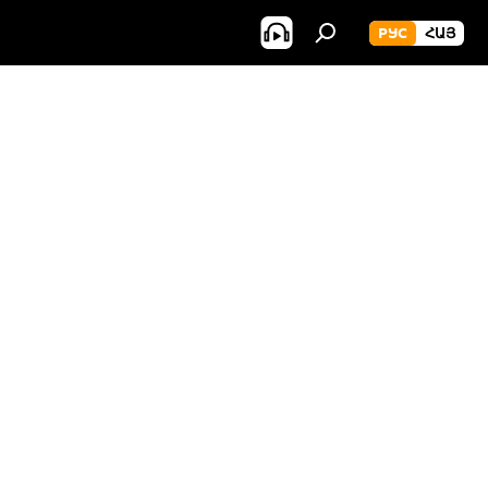
РУС
ՀԱՅ