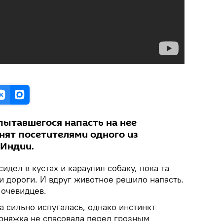
пытавшегося напасть на нее
нят посетителями одного из
 Индии.
идел в кустах и караулил собаку, пока та
и дороги. И вдруг животное решило напасть.
 очевидцев.
а сильно испугалась, однако инстинкт
орняжка не спасовала перед грозным