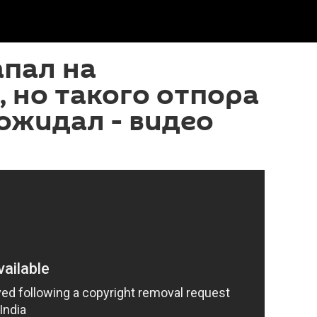
апал на
 но такого отпора
 ожидал - видео