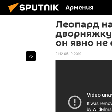
Армения
Леопард н
дворняжку,
он явно не
21:12 05.10.2019