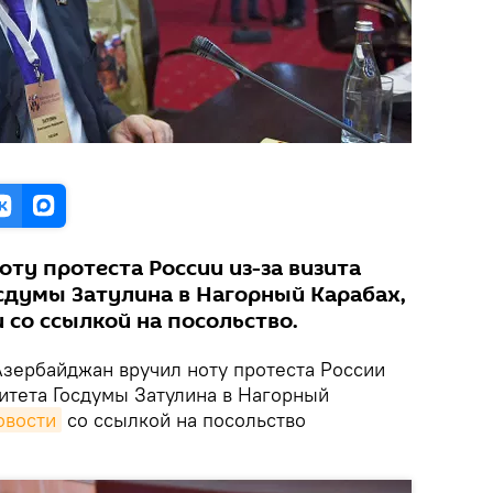
ту протеста России из-за визита
сдумы Затулина в Нагорный Карабах,
 со ссылкой на посольство.
зербайджан вручил ноту протеста России
митета Госдумы Затулина в Нагорный
овости
со ссылкой на посольство