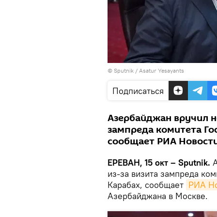
© Sputnik / Asatur Yesayants
Подписаться
Азербайджан вручил но
зампреда комитета Го
сообщает РИА Новости
ЕРЕВАН, 15 окт – Sputnik.
А
из-за визита зампреда ко
Карабах, сообщает
РИА Н
Азербайджана в Москве.