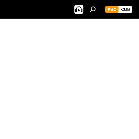
РУС
ՀԱՅ