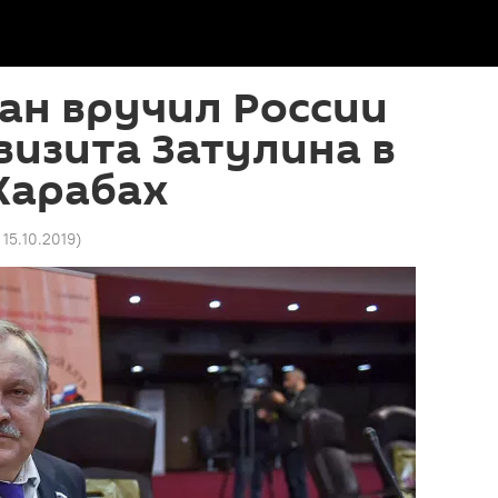
ан вручил России
 визита Затулина в
Карабах
 15.10.2019
)