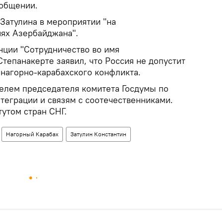
ообщении.
 Затулина в мероприятии "на
ях Азербайджана".
нции "Сотрудничество во имя
Степанакерте заявил, что Россия не допустит
нагорно-карабахского конфликта.
телем председателя комитета Госдумы по
теграции и связям с соотечественниками.
утом стран СНГ.
Нагорный Карабах
Затулин Константин